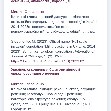
семантика, аксіологія , кореляція
Микола Степаненко
Ключові слова:
воєнний дискурс; номінативно-
аксіологійна парадигма; денотат «воєнні дії в Україні:
2014-2023»; повномасштабне вторгнення;
повномасштабна війна; субмодель; офіційна назва
Stepanenko, M. (2023). Official name “Full-scale
invasion” denotation “Military actions in Ukraine: 2014-
2023”: Semantics, axiology, correlation .
International
Journal of Philology
, 14(3), 13-26.
https://doi.org/10.31548/philolog14(3).2023.02
Українська концепція багатовимірності
складносурядного речення
Микола Степаненко
Ключові слова:
складне речення; складносурядне
речення; безсполучникові складні речення;
багаторівнева структура речення; сполучники
сурядності; А. П. Грищенко; І. Р. Вихованець; К. Г.
Городенська