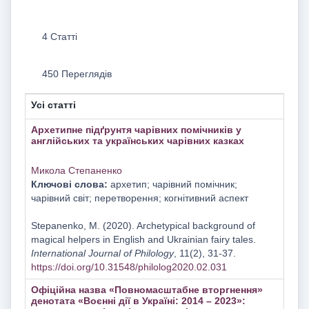
4 Статті
450 Переглядів
Усі статті
Архетипне підґрунтя чарівних помічників у
англійських та українських чарівних казках
Микола Степаненко
Ключові слова:
архетип; чарівний помічник;
чарівний світ; перетворення; когнітивний аспект
Stepanenko, M. (2020). Archetypical background of
magical helpers in English and Ukrainian fairy tales.
International Journal of Philology
, 11(2), 31-37.
https://doi.org/10.31548/philolog2020.02.031
Офіційна назва «Повномасштабне вторгнення»
денотата «Воєнні дії в Україні: 2014 – 2023»: