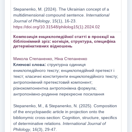
Stepanenko, M. (2024). The Ukrainian concept of a
multidimensional compound sentence.
International
Journal of Philology
, 15(1), 16-23.
https://doi.org/10.31548/philolog15(1).2024.02
Композиція енциклопедійної статті в проєкції на
бібліонімний зріз: когніція, структура, специфіка
детермінативних відношень
Микола Степаненко
,
Ніна Степаненко
Ключові слова:
структурна одиниця
ениклопедійного тексту; енциклопедійний претекст і
текст; класичні конституенти енциклопедійного тексту;
антропонімний претекстовий компонент;
різнокомпонентна антропонімна формула;
антропонімно-родинне перехресне посилання
Stepanenko, M., & Stepanenko, N. (2025). Composition
of the encyclopaedic article in projection onto the
biblionymic cross-section: Cognition, structure, specifics
of determinative relations.
International Journal of
Philology
, 16(3), 29-47.