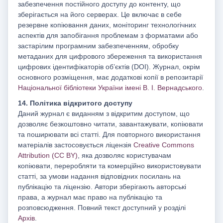
забезпечення постійного доступу до контенту, що
зберігається на його серверах. Це включає в себе
резервне копіювання даних, моніторинг технологічних
аспектів для запобігання проблемам з форматами або
застарілим програмним забезпеченням, обробку
метаданих для цифрового збереження та використання
цифрових ідентифікаторів об’єктів (DOI). Журнал, окрім
основного розміщення, має додаткові копії в репозитарії
Національної бібліотеки України імені В. І. Вернадського
.
14. Політика відкритого доступу
Даний журнал є виданням з відкритим доступом, що
дозволяє безкоштовно читати, завантажувати, копіювати
та поширювати всі статті. Для повторного використання
матеріалів застосовується ліцензія
Creative Commons
Attribution (CC BY)
, яка дозволяє користувачам
копіювати, переробляти та комерційно використовувати
статті, за умови надання відповідних посилань на
публікацію та ліцензію. Автори зберігають авторські
права, а журнал має право на публікацію та
розповсюдження. Повний текст доступний у розділі
Архів
.