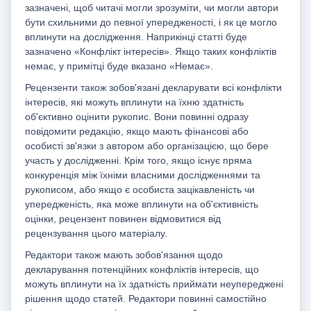
зазначені, щоб читачі могли зрозуміти, чи могли автори
бути схильними до певної упередженості, і як це могло
вплинути на дослідження. Наприкінці статті буде
зазначено «Конфлікт інтересів». Якщо таких конфліктів
немає, у примітці буде вказано «Немає».
Рецензенти також зобов'язані декларувати всі конфлікти
інтересів, які можуть вплинути на їхню здатність
об'єктивно оцінити рукопис. Вони повинні одразу
повідомити редакцію, якщо мають фінансові або
особисті зв'язки з автором або організацією, що бере
участь у дослідженні. Крім того, якщо існує пряма
конкуренція між їхніми власними дослідженнями та
рукописом, або якщо є особиста зацікавленість чи
упередженість, яка може вплинути на об'єктивність
оцінки, рецензент повинен відмовитися від
рецензування цього матеріалу.
Редактори також мають зобов'язання щодо
декларування потенційних конфліктів інтересів, що
можуть вплинути на їх здатність приймати неупереджені
рішення щодо статей. Редактори повинні самостійно