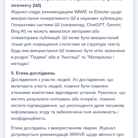
інтелекту (ШІ)
Журнал слідує рекомендаціям
WAME
та Elsevier щодо
використання генеративного ШІ в наукових публікаціях.
Генеративні системи ШІ (наприклад, ChatGPT, Gemini,
Bing AI) не можуть вважатися авторами або
співавторами публікацій. ШІ може бути використаний
тільки для покращення стилістики чи структури тексту.
Будь-яке використання ШІ повинно бути чітко зазначене
в розділі "Подяки" або в "Анотації" та "Матеріалах і
методах".
5. Етика досліджень
Дослідження з участю людей: Усі дослідження, що
включають участь людей, повинні бути схвалені
етичними комітетами відповідних установ. Рукописи, що
містять результати опитувань або інтерв'ю, повинні
містити підтвердження, що респонденти дали письмову
інформовану згоду та забезпечена їхня анонімність і
конфіденційність.
Етика досліджень з використанням тварин: Журнал
дотримується рекомендацій
ARRIVE
щодо звітності про