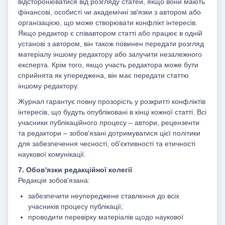
відсторонюватися від розгляду статей, якщо вони мають
фінансові, особисті чи академічні зв'язки з автором або
організацією, що може створювати конфлікт інтересів.
Якщо редактор є співавтором статті або працює в одній
установі з автором, він також повинен передати розгляд
матеріалу іншому редактору або залучити незалежного
експерта. Крім того, якщо участь редактора може бути
сприйнята як упереджена, він має передати статтю
іншому редактору.
Журнал гарантує повну прозорість у розкритті конфліктів
інтересів, що будуть опубліковані в кінці кожної статті. Всі
учасники публікаційного процесу – автори, рецензенти
та редактори – зобов'язані дотримуватися цієї політики
для забезпечення чесності, об'єктивності та етичності
наукової комунікації.
7. Обов'язки редакційної колегії
Редакція зобов'язана:
забезпечити неупереджене ставлення до всіх
учасників процесу публікації;
проводити перевірку матеріалів щодо наукової