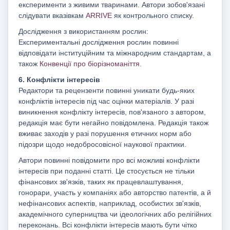
експерименти з живими тваринами. Автори зобов'язані
слідувати вказівкам
ARRIVE
як контрольного списку.
Дослідження з використанням рослин:
Експериментальні дослідження рослин повинні
відповідати інституційним та міжнародним стандартам, а
також
Конвенції про біорізноманіття
.
6. Конфлікти інтересів
Редактори та рецензенти повинні уникати будь-яких
конфліктів інтересів під час оцінки матеріалів. У разі
виникнення конфлікту інтересів, пов'язаного з автором,
редакція має бути негайно повідомлена. Редакція також
вживає заходів у разі порушення етичних норм або
підозри щодо недобросовісної наукової практики.
Автори повинні повідомити про всі можливі конфлікти
інтересів при поданні статті. Це стосується не тільки
фінансових зв'язків, таких як працевлаштування,
гонорари, участь у компаніях або авторство патентів, а й
нефінансових аспектів, наприклад, особистих зв'язків,
академічного суперництва чи ідеологічних або релігійних
переконань. Всі конфлікти інтересів мають бути чітко