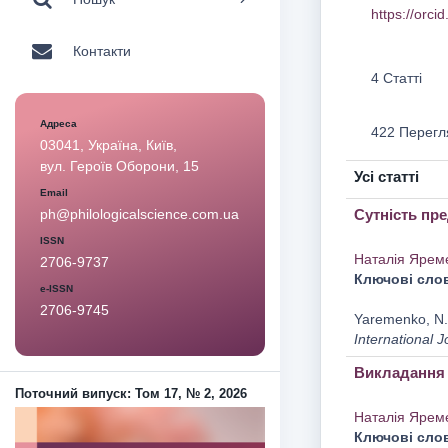
https://orc
Контакти
4 Статті
Адреса
422 Перегл
03041, Україна, Київ,
вул. Героїв Оборони, 15
Усі статті
Email
Сутність пр
ph@philologicalscience.com.ua
ISSN
Наталія Ярем
2706-9737
Ключові сло
e-ISSN
2706-9745
Yaremenko, N. 
International J
Викладання 
Поточний випуск: Том 17, № 2, 2026
Наталія Ярем
Ключові сло