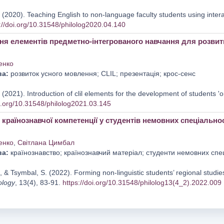
(2020). Teaching English to non-language faculty students using intera
://doi.org/10.31548/philolog2020.04.140
я елементів предметно-інтегрованого навчання для розвитк
енко
ва:
розвиток усного мовлення; CLIL; презентація; крос-сенс
(2021). Introduction of clil elements for the development of students '
oi.org/10.31548/philolog2021.03.145
раїнознавчої компетенції у студентів немовних спеціальнос
енко
,
Світлана Цимбал
ва:
країнознавство; країнознавчий матеріал; студенти немовних спе
 & Tsymbal, S. (2022). Forming non-linguistic students’ regional studi
ology
, 13(4), 83-91.
https://doi.org/10.31548/philolog13(4_2).2022.009