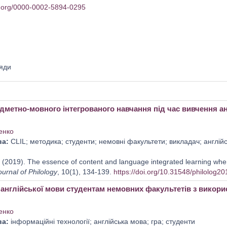
id.org/0000-0002-5894-0295
яди
едметно-мовного інтегрованого навчання під час вивчення а
енко
ва:
CLIL; методика; студенти; немовні факультети; викладач; англій
(2019). The essence of content and language integrated learning when 
ournal of Philology
, 10(1), 134-139.
https://doi.org/10.31548/philolog2
англійської мови студентам немовних факультетів з викори
енко
ва:
інформаційні технології; англійська мова; гра; студенти