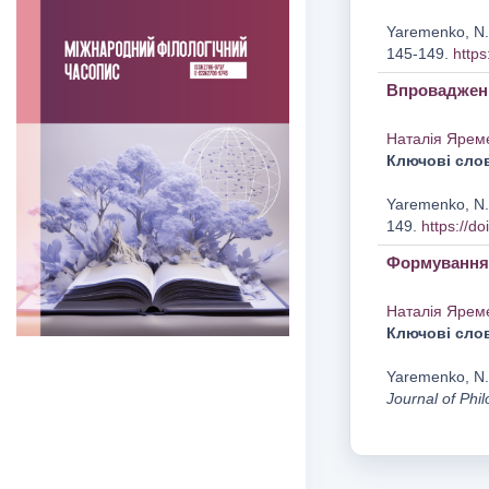
Yaremenko, N. 
145-149.
https
Впровадженн
Наталія Ярем
Ключові сло
Yaremenko, N. 
149.
https://d
Формування к
Наталія Ярем
Ключові сло
Yaremenko, N.,
Journal of Phil