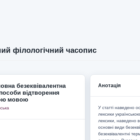
ий філологічний часопис
овна безеквівалентна
Анотація
способи відтворення
ою мовою
У статті наведено о
ська
лексики українською
лексики, наведено 
основні види безекві
безеквівалентні терм