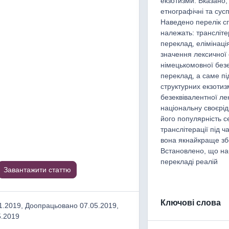
екзотизми. Вказано,
етнографічні та сусп
Наведено перелік сп
належать: трансліт
переклад, елімінаці
значення лексичної 
німецькомовної безе
переклад, а саме пі
структурних екзотиз
безеквівалентної ле
національну своєрід
його популярність с
транслітерації під 
вона якнайкраще збе
Встановлено, що на
перекладі реалій
Завантажити статтю
Ключові слова
.2019, Доопрацьовано 07.05.2019,
5.2019