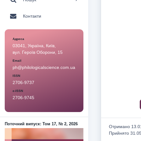
Контакти
Адреса
03041, Україна, Київ,
вул. Героїв Оборони, 15
Email
ph@philologicalscience.com.ua
ISSN
2706-9737
e-ISSN
2706-9745
Поточний випуск: Том 17, № 2, 2026
Отримано 13.01
Прийнято 31.0