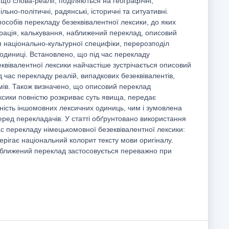
 що слова-реалії, поділяються на географічні,
ільно-політичні, радянські, історичні та ситуативні.
особів перекладу безеквівалентної лексики, до яких
ерація, калькування, наближений переклад, описовий
я національно-культурної специфіки, перерозподіл
одиниці. Встановлено, що під час перекладу
квівалентної лексики найчастіше зустрічається описовий
д час перекладу реалій, випадкових безеквівалентів,
мів. Також визначено, що описовий переклад
ксики повністю розкриває суть явища, передає
ність іншомовних лексичних одиниць, чим і зумовлена
еред перекладачів. У статті обґрунтовано використання
час перекладу німецькомовної безеквівалентної лексики:
рігає національний колорит тексту мови оригіналу.
ближений переклад застосовується переважно при