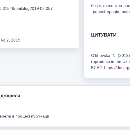
безеквівалентна ле
/10.31548/philolog2019.02.057
транслітерація; реа
ЦИТУВАТИ
 № 2, 2019
Olkhovska, N. (2019
reproduce in the Ukr
57-62.
https://doi.o
 джерела
рела в процесі публікації