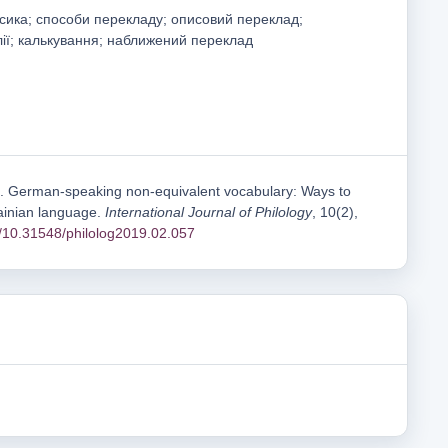
ксика; способи перекладу; описовий переклад;
лії; калькування; наближений переклад
). German-speaking non-equivalent vocabulary: Ways to
ainian language.
International Journal of Philology
, 10(2),
rg/10.31548/philolog2019.02.057