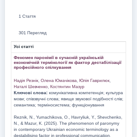
1 Стаття
301 Перегляд
Усі статті
Феномен паронімії в сучасній українській
економічній термінології як фактор дестабілізації
професійного спілкування
Надія Резнік
,
Олена Юмачікова
,
Юлія Гаврилюк
,
Наталі Шевченко
,
Костянтин Мазур
Ключові слова:
комунікативна компетенція; культура
мови; співзвучні слова; явище звукової подібності слів;
семантика; терміносистема; функціонування
Reznіk, N., Yumachikova, O., Havrylіuk, Y., Shevchenko,
N., & Mazur, K. (2025). The phenomenon of paronymy
in contemporary Ukrainian economic terminology as a
destabilising factor in professional communication.