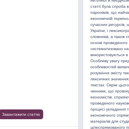
неточної й неоднозн
статті була спроба в
паронімів, що найча
економічній терміно
сучасних ресурсів,
України, і лексико
словників, а також с
основі проведеного 
систематизовано на
використовуються в 
Особливу увагу при
особливостей виявле
розуміння змісту тек
лексичних значення
текстах. Окрім цього
чинники, що провоку
економістів, сприяю
проведеного науков
процесі укладання 
Завантажити статтю
економічного спрям
матеріалів для студ
цілеспрямованого пі