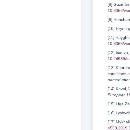
[8] Guzmán N
10.3366/wo
[9] Honcharo
[10] Hrynch
[11] Huyghe,
10.3366/wo
[12] Isaeva,
10.24989/fs
[13] Kharche
conditions o
named after
[14] Koval, 
European U
[15] Liga Za
[16] Lyshyc
[17] Mykhail
4558.2019.