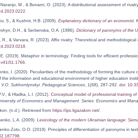
aranjo, M., & Bonami, O. (2023). A distributional assessment of rivalr
rd.2023.0222
.
v, S., & Kushnir, Н.B. (2009).
Explanatory dictionary of an economist
. 
yshyn, D.H., & Serbenska, O.A. (1986).
Dictionary of paronyms of the 
 R., & Varvara, R. (2023). Affix rivalry: Theoretical and methodological
rd.2023.0218
.
 E. (2019). Metaphor in terminology: Finding tools for efficient profes
.v41iS1.1766
.
nko, I. (2020). Peculiarities of the methodology of forming the culture
f the information and educational environment of higher education insti
 V.O. Sukhomlynskyi. Pedagogical Sciences
, 1(68), 287-292.
doi: 10.
V.V., & Hladka, L.I. (2012).
Conceptual model of professional training of
niversity of Economics and Management. Series: Economics and Man
kon. (n.d.). Retrieved from
https://ips.ligazakon.net/
.
henko, L.A. (2009).
Lexicology of the modern Ukrainian language: Sema
enko-Zoto, O.O. (2019). Principles of differentiation of paronyms in texts
32.187798
.