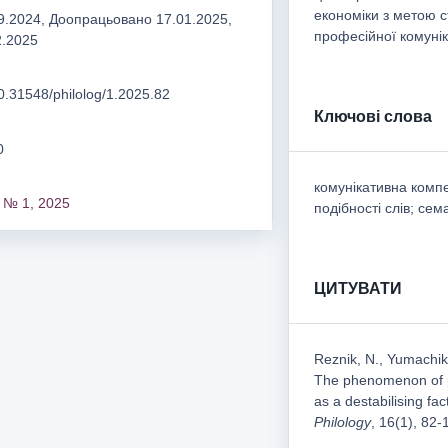
економіки з метою с
.2024, Доопрацьовано 17.01.2025,
професійної комунік
2.2025
10.31548/philolog/1.2025.82
Ключові слова
0
комунікативна компе
 № 1, 2025
подібності слів; се
ЦИТУВАТИ
Reznіk, N., Yumachik
The phenomenon of p
as a destabilising fa
Philology
, 16(1), 82