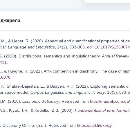
 джерела
 M., & Lieber, R. (2020). Aspectual and quantificational properties of 
lish Language and Linguistics
, 24(2), 333-363.
doi: 10.1017/S136067
G. (2020). Distributional semantics and linguistic theory.
Annual Review o
0431
.
 E., & Huyghe, R. (2021). Affix competition in diachrony: The case of hi
x.8078
.
a, K., Shafaei-Bajestan, E., & Baayen, R.H. (2022). Exploring semantic
tor space model.
Corpus Linguistics and Linguistic Theory
, 18(3), 573-
 Y.M. (2018).
Economic dictionary
. Retrieved from
htps://naurok.com.ua
А.S., Kiyak, T.R., & Kudelko, Z.B. (2000).
Fundamentals of term formatio
 Dictionary Online. (n.d.). Retrieved from
https://surl.li/okbxjy
.