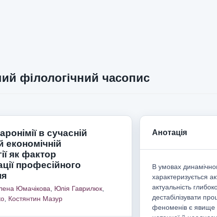
ий філологічний часопис
ронімії в сучасній
Анотація
й економічній
ії як фактор
ації професійного
В умовах динамічног
ня
характеризується а
актуальність глибок
лена Юмачікова
,
Юлія Гаврилюк
,
дестабілізувати про
ко
,
Костянтин Мазур
феноменів є явище 