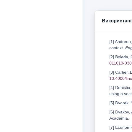
Використані
[1] Andreou,
context.
Eng
[2] Boleda, 
011619-03
[3] Cartier,
10.4000/lin
[4] Denisti
using a vec
[5] Dvorak,
[6] Dyakov, 
Academia.
[7] Economic