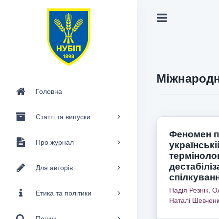
Міжнародн
Головна
Статті та випуски
Феномен па
Про журнал
українські
термінолог
дестабіліз
Для авторів
спілкуван
Надія Резнік
,
О
Етика та політики
Наталі Шевчен
Пошук