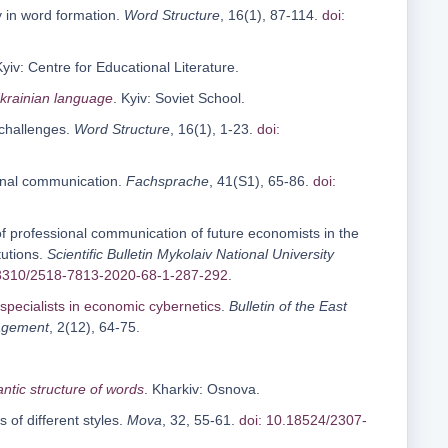
y in word formation.
Word Structure
, 16(1), 87-114.
doi:
Kyiv: Centre for Educational Literature.
Ukrainian language
. Kyiv: Soviet School.
 challenges.
Word Structure
, 16(1), 1-23.
doi:
sional communication.
Fachsprache
, 41(S1), 65-86.
doi:
 of professional communication of future economists in the
tutions.
Scientific Bulletin Mykolaiv National University
33310/2518-7813-2020-68-1-287-292
.
 specialists in economic cybernetics
.
Bulletin of the East
agement
, 2(12), 64-75.
ntic structure of words
. Kharkiv: Osnova.
 of different styles.
Mova
, 32, 55-61.
doi: 10.18524/2307-