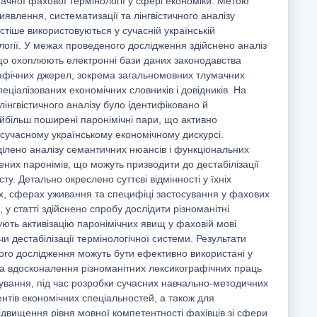
ачної фахової термінології у сфері економіки. Метою
иявлення, систематизації та лінгвістичного аналізу
стіше використовуються у сучасній українській
логії. У межах проведеного дослідження здійснено аналіз
 що охоплюють електронні бази даних законодавства
графічних джерел, зокрема загальномовних тлумачних
пеціалізованих економічних словників і довідників. На
лінгвістичного аналізу було ідентифіковано й
йбільш поширені паронімічні пари, що активно
сучасному українському економічному дискурсі.
ділено аналізу семантичних нюансів і функціональних
них паронімів, що можуть призводити до дестабілізації
сту. Детально окреслено суттєві відмінності у їхніх
х, сферах уживання та специфіці застосування у фахових
, у статті здійснено спробу дослідити різноманітні
ють активізацію паронімічних явищ у фаховій мові
чи дестабілізації термінологічної системи. Результати
ого дослідження можуть бути ефективно використані у
та вдосконалення різноманітних лексикографічних праць
ування, під час розробки сучасних навчально-методичних
ентів економічних спеціальностей, а також для
двищення рівня мовної компетентності фахівців зі сфери