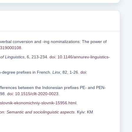
deverbal conversion and -ing nominalizations: The power of
4319000108
.
f Linguistics
, 6, 213-234.
doi: 10.1146/annurev-linguistics-
gh-degree prefixes in French.
Linx
, 82, 1-26.
doi:
 differences between the Indonesian prefixes PE- and PEN-
598.
doi: 10.1515/cllt-2020-0023
.
/slovnik-ekonomichniy-slovnik-15956.html
.
n: Semantic and sociolinguistic aspects
. Kyiv: KM