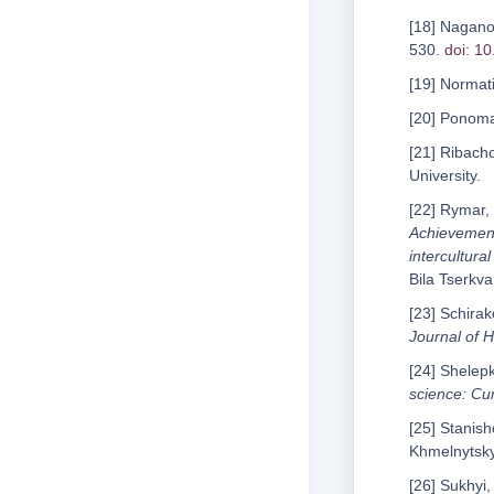
[18] Nagano,
530.
doi: 1
[19] Normati
[20] Ponoma
[21] Ribacho
University.
[22] Rymar,
Achievements
intercultura
Bila Tserkva
[23] Schira
Journal of H
[24] Shelep
science: Cu
[25] Stanis
Khmelnytskyi
[26] Sukhyi