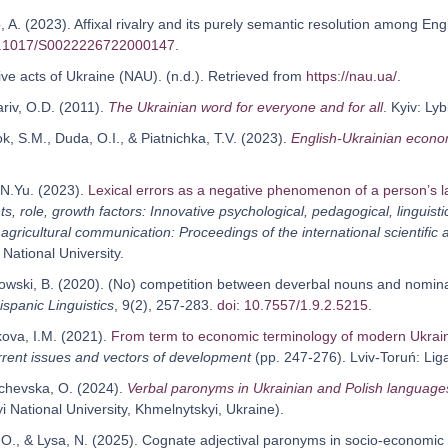
 A. (2023). Affixal rivalry and its purely semantic resolution among Eng
0.1017/S0022226722000147
.
ve acts of Ukraine (NAU). (n.d.). Retrieved from
https://nau.ua/
.
riv, O.D. (2011).
The Ukrainian word for everyone and for all
. Kyiv: Lyb
k, S.M., Duda, O.I., & Piatnichka, T.V. (2023).
English-Ukrainian econo
 N.Yu. (2023).
Lexical errors as a negative phenomenon of a person’s 
, role, growth factors: Innovative psychological, pedagogical, linguistic 
l agricultural communication: Proceedings of the international scientif
 National University.
kowski, B. (2020). (No) competition between deverbal nouns and nominal
ispanic Linguistics
, 9(2), 257-283.
doi: 10.7557/1.9.2.5215
.
kova, I.M. (2021).
From term to economic terminology of modern Ukrai
rrent issues and vectors of development
(pp. 247-276). Lviv-Toruń: Lig
hchevska, O. (2024).
Verbal paronyms in Ukrainian and Polish languages 
 National University, Khmelnytskyi, Ukraine).
, O., & Lysa, N. (2025). Cognate adjectival paronyms in socio-economic