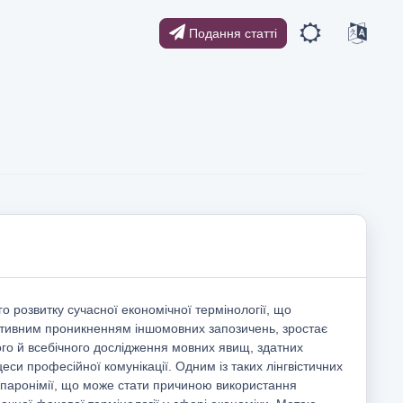
Подання статті
о розвитку сучасної економічної термінології, що
ктивним проникненням іншомовних запозичень, зростає
ого й всебічного дослідження мовних явищ, здатних
цеси професійної комунікації. Одним із таких лінгвістичних
паронімії, що може стати причиною використання