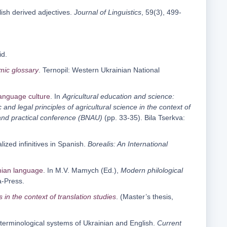
lish derived adjectives.
Journal of Linguistics
, 59(3), 499-
id.
mic glossary
. Ternopil: Western Ukrainian National
language culture
. In
Agricultural education and science:
and legal principles of agricultural science in the context of
ic and practical conference (BNAU)
(pp. 33-35). Bila Tserkva:
ized infinitives in Spanish.
Borealis: An International
nian language
. In M.V. Mamych (Ed.),
Modern philological
a-Press.
in the context of translation studies
. (Master’s thesis,
 terminological systems of Ukrainian and English.
Current