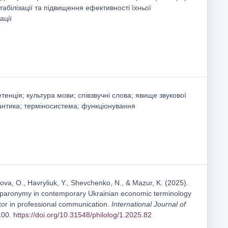
табілізації та підвищення ефективності їхньої
ації
тенція; культура мови; співзвучні слова; явище звукової
мантика; терміносистема; функціонування
ova, O., Havrylіuk, Y., Shevchenko, N., & Mazur, K. (2025).
aronymy in contemporary Ukrainian economic terminology
ctor in professional communication.
International Journal of
-100.
https://doi.org/10.31548/philolog/1.2025.82