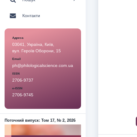
Контакти
Адреса
03041, Україна, Київ,
вул. Героїв Оборони, 15
Email
ph@philologicalscience.com.ua
ISSN
2706-9737
e-ISSN
2706-9745
Поточний випуск: Том 17, № 2, 2026