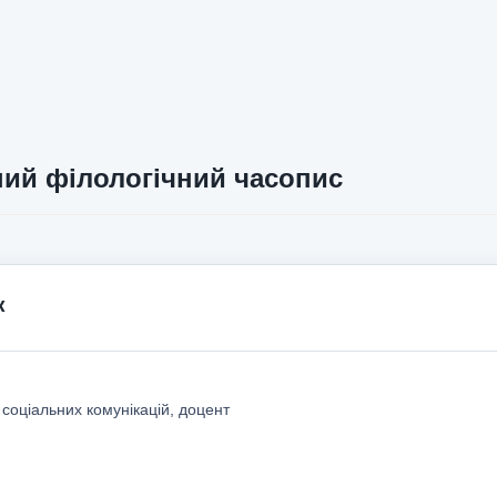
ий філологічний часопис
к
 соціальних комунікацій, доцент