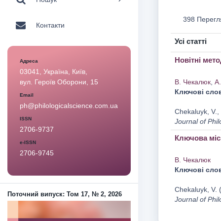
398 Перегл
Контакти
Усі статті
Новітні мето
Адреса
03041, Україна, Київ,
В. Чекалюк
,
А
вул. Героїв Оборони, 15
Ключові сло
Email
ph@philologicalscience.com.ua
Chekaluyk, V., 
ISSN
Journal of Phil
2706-9737
Ключова місі
e-ISSN
2706-9745
В. Чекалюк
Ключові сло
Chekaluyk, V. 
Поточний випуск: Том 17, № 2, 2026
Journal of Phil