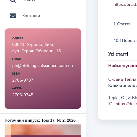
https://orc
Контакти
1 Стаття
Адреса
408 Перегл
03041, Україна, Київ,
вул. Героїв Оборони, 15
Усі статті
Email
Найменування
ph@philologicalscience.com.ua
ISSN
Оксана Тепла
2706-9737
Ключові сло
e-ISSN
2706-9745
Tepla, O., & K
71.
https://doi
Поточний випуск: Том 17, № 2, 2026