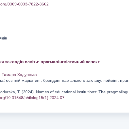
id.org/0009-0003-7822-8662
ядів
 закладів освіти: прагмалінгвістичний аспект
,
Тамара Ходурська
ва:
освітній маркетинг; брендинг навчального закладу; неймінг; праг
hodurska, T. (2024). Names of educational institutions: The pragmalingu
.org/10.31548/philolog15(1).2024.07