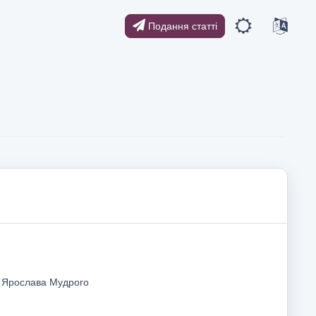
Подання статті
і Ярослава Мудрого