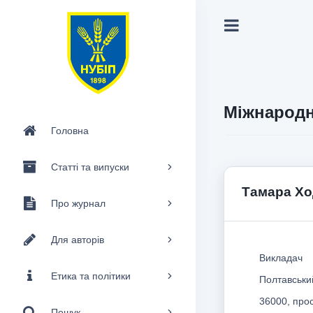
Міжнародн
Головна
Статті та випуски
Тамара Хо
Про журнал
Для авторів
Викладач
Етика та політики
Полтавськи
36000, про
Пошук