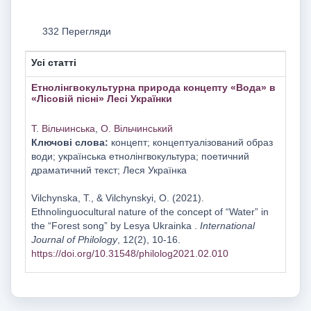
332 Перегляди
Усі статті
Етнолінгвокультурна природа концепту «Вода» в
«Лісовій пісні» Лесі Українки
Т. Вільчинська
,
О. Вільчинський
Ключові слова:
концепт; концептуалізований образ
води; українська етнолінгвокультура; поетичний
драматичний текст; Леся Українка
Vilchynska, T., & Vilchynskyi, O. (2021).
Ethnolinguocultural nature of the concept of “Water” in
the “Forest song” by Lesya Ukrainka .
International
Journal of Philology
, 12(2), 10-16.
https://doi.org/10.31548/philolog2021.02.010