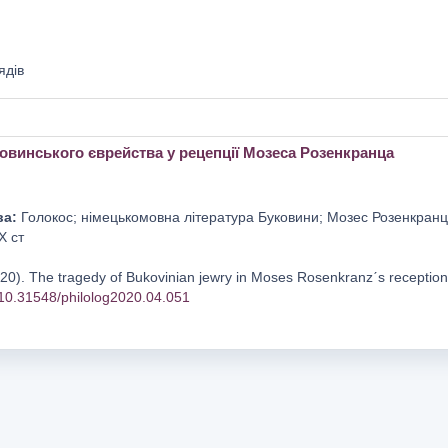
ядів
овинського єврейства у рецепції Мозеса Розенкранца
ва:
Голокос; німецькомовна література Буковини; Мозес Розенкранц; Ч
Х ст
020). The tragedy of Bukovinian jewry in Moses Rosenkranzˊs receptio
g/10.31548/philolog2020.04.051