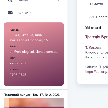
1 Стаття
Контакти
335 Перегл
Усі статті
Адреса
03041, Україна, Київ,
Трагедія Бук
вул. Героїв Оборони, 15
Email
Т. Лакуста
ph@philologicalscience.com.ua
Ключові сло
Катастрофа Х
ISSN
2706-9737
Lakusta, T. (2
e-ISSN
https://doi.or
2706-9745
Поточний випуск: Том 17, № 2, 2026