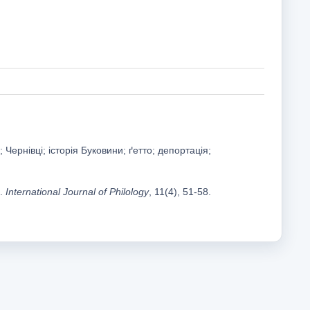
ернівці; історія Буковини; ґетто; депортація;
n.
International Journal of Philology
, 11(4), 51-58.