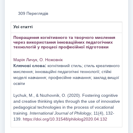
309 Переглядів
Усі статті
Покращення когнітивного та творчого мислення
через використання інноваційних педагогічних
технологій у процесі професійної підготовки
Марія Личук
,
О. Ножовнік
Ключові слова:
когнітивний стиль; стиль креативного
мислення; інноваційні педагогічні технології; стійкі
моделі навчання; професійне навчання; заклад вищої
освіти
Lychuk, M., & Nozhovnik, O. (2020). Fostering cognitive
and creative thinking styles through the use of innovative
pedagogical technologies in the process of vocational
training.
International Journal of Philology
, 11(4), 132-
139.
https://doi.org/10.31548/philolog2020.04.132