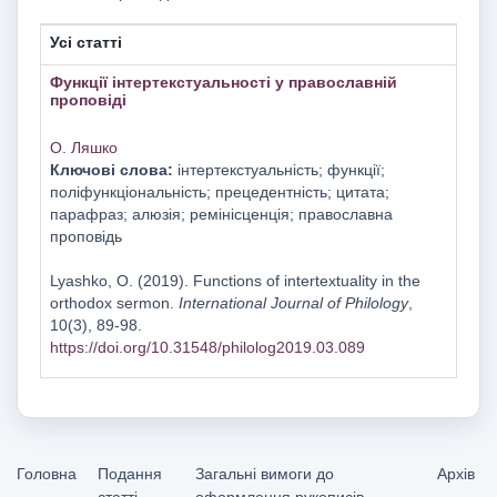
Усі статті
Функції інтертекстуальності у православній
проповіді
О. Ляшко
Ключові слова:
інтертекстуальність; функції;
поліфункціональність; прецедентність; цитата;
парафраз; алюзія; ремінісценція; православна
проповідь
Lyashko, O. (2019). Functions of intertextuality in the
orthodox sermon.
International Journal of Philology
,
10(3), 89-98.
https://doi.org/10.31548/philolog2019.03.089
Головна
Подання
Загальні вимоги до
Архів
статті
оформлення рукописів