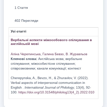
1 Стаття
402 Перегляди
Усі статті
Вербальні аспекти міжособового спілкування в
англійській мові
Аліна Черепинська
,
Галина Бевзо
,
В. Журавльов
Ключові слова:
Англійська мова; вербальне
спілкування; міжособистісне спілкування;
співрозмовники; канали комунікації; контекст
Cherepynska, A., Bevzo, H., & Zhuravlov, V. (2022).
Verbal aspects of interpersonal communication in
English .
International Journal of Philology
, 13(4), 92-
100.
https://doi.org/10.31548/philolog13(4_2).2022.010