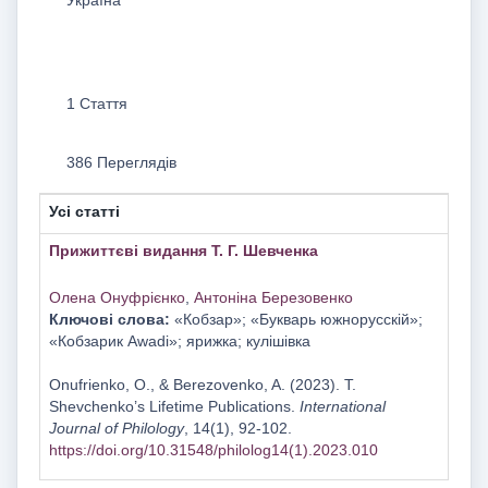
1 Стаття
386 Переглядів
Усі статті
Прижиттєві видання Т. Г. Шевченка
Олена Онуфрієнко
,
Антоніна Березовенко
Ключові слова:
«Кобзар»; «Букварь южнорусскій»;
«Кобзарик Awadi»; ярижка; кулішівка
Onufrienko, O., & Berezovenko, A. (2023). Т.
Shevchenko’s Lifetime Publications.
International
Journal of Philology
, 14(1), 92-102.
https://doi.org/10.31548/philolog14(1).2023.010