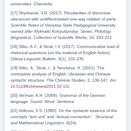
universities
. Chernivtsi.
[17] Shynkaruk, V.D. (2017). Peculiarities of discursive
utterances with undifferentiated one-way relation of parts.
Scientific Notes of Vinnytsia State Pedagogical University
named after Mykhailo Kotsyubynskyi. Series: Philology
(linguistics): Collection of Scientific Works
, 24, 203-212.
[18] Sitko, A.V., & Struk, I.V. (2017). Communicative load of
rhetorical questions (on the material of English fiction).
Odesa Linguistic Bulletin
, 9(1), 231-235.
[19] Sitko, А., Struk, І., & Yencheva, H. (2021). The
contrastive analysis of English, Ukrainian and Chinese
syntactic structure.
The Chinese Studies
, 2, 136-147.
doi:
10.51198/chinesest2021.02.111
.
[20] Velʹman, K.H. (2009). Grammar of the German
language.
Sound. Word. Sentence.
[21] Volkova, S.S. (1980). On the syntactic essence of the
concepts “text unit” and “textual connection”.
Structural
and Mathematical Linguistics
, 8(24).