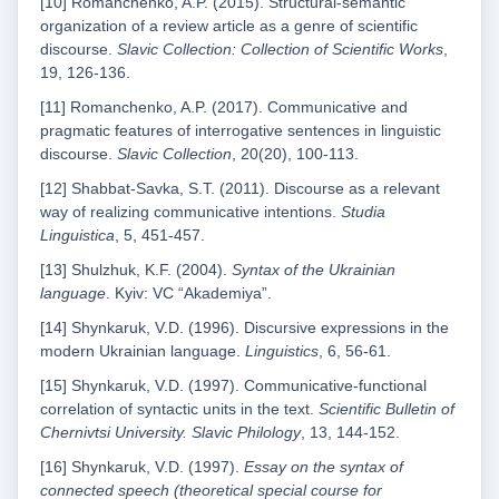
[10] Romanchenko, A.P. (2015). Structural-semantic
organization of a review article as a genre of scientific
discourse.
Slavic Collection: Collection of Scientific Works
,
19, 126-136.
[11] Romanchenko, A.P. (2017). Communicative and
pragmatic features of interrogative sentences in linguistic
discourse.
Slavic Collection
, 20(20), 100-113.
[12] Shabbat-Savka, S.T. (2011). Discourse as a relevant
way of realizing communicative intentions.
Studia
Linguistica
, 5, 451-457.
[13] Shulzhuk, K.F. (2004).
Syntax of the Ukrainian
language
. Kyiv: VC “Akademiya”.
[14] Shynkaruk, V.D. (1996). Discursive expressions in the
modern Ukrainian language.
Linguistics
, 6, 56-61.
[15] Shynkaruk, V.D. (1997). Communicative-functional
correlation of syntactic units in the text.
Scientific Bulletin of
Chernivtsi University. Slavic Philology
, 13, 144-152.
[16] Shynkaruk, V.D. (1997).
Essay on the syntax of
connected speech (theoretical special course for