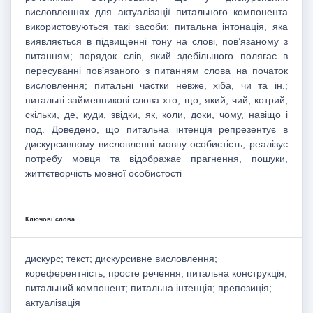
висловленнях для актуалізації питального компонента
використовуються такі засоби: питальна інтонація, яка
виявляється в підвищенні тону на слові, пов’язаному з
питанням; порядок слів, який здебільшого полягає в
пересуванні пов’язаного з питанням слова на початок
висловлення; питальні частки невже, хіба, чи та ін.;
питальні займенникові слова хто, що, який, чий, котрий,
скільки, де, куди, звідки, як, коли, доки, чому, навіщо і
под. Доведено, що питальна інтенція репрезентує в
дискурсивному висловленні мовну особистість, реалізує
потребу мовця та відображає прагнення, пошуки,
життєтворчість мовної особистості
Ключові слова
дискурс; текст; дискурсивне висловлення;
кореферентність; просте речення; питальна конструкція;
питальний компонент; питальна інтенція; препозиція;
актуалізація