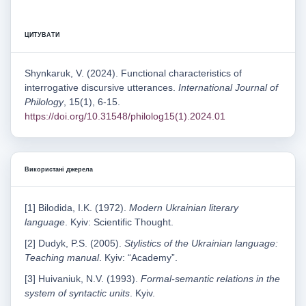
ЦИТУВАТИ
Shynkaruk, V. (2024). Functional characteristics of
interrogative discursive utterances.
International Journal of
Philology
, 15(1), 6-15.
https://doi.org/10.31548/philolog15(1).2024.01
Використані джерела
[1] Bilodida, I.K. (1972).
Modern Ukrainian literary
language
. Kyiv: Scientific Thought.
[2] Dudyk, P.S. (2005).
Stylistics of the Ukrainian language:
Teaching manual
. Kyiv: “Academy”.
[3] Huivaniuk, N.V. (1993).
Formal-semantic relations in the
system of syntactic units
. Kyiv.