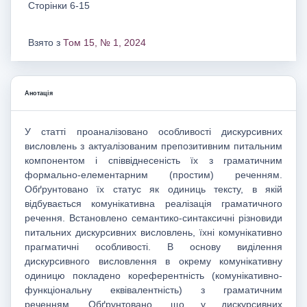
Сторінки 6-15
Взято з
Том 15, № 1, 2024
Анотація
У статті проаналізовано особливості дискурсивних
висловлень з актуалізованим препозитивним питальним
компонентом і співвіднесеність їх з граматичним
формально-елементарним (простим) реченням.
Обґрунтовано їх статус як одиниць тексту, в якій
відбувається комунікативна реалізація граматичного
речення. Встановлено семантико-синтаксичні різновиди
питальних дискурсивних висловлень, їхні комунікативно
прагматичні особливості. В основу виділення
дискурсивного висловлення в окрему комунікативну
одиницю покладено кореферентність (комунікативно-
функціональну еквівалентність) з граматичним
реченням. Обґрунтовано, що у дискурсивних