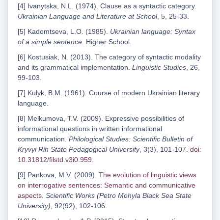
[4] Ivanytska, N.L. (1974). Clause as a syntactic category.
Ukrainian Language and Literature at School
, 5, 25-33.
[5] Kadomtseva, L.O. (1985).
Ukrainian language: Syntax
of a simple sentence
. Higher School.
[6] Kostusiak, N. (2013). The category of syntactic modality
and its grammatical implementation.
Linguistic Studies
, 26,
99-103.
[7] Kulyk, B.M. (1961). Course of modern Ukrainian literary
language.
[8] Melkumova, T.V. (2009). Expressive possibilities of
informational questions in written informational
communication.
Philological Studies: Scientific Bulletin of
Kryvyi Rih State Pedagogical University
, 3(3), 101-107.
doi:
10.31812/filstd.v3i0.959
.
[9] Pankova, M.V. (2009).
The evolution of linguistic views
on interrogative sentences: Semantic and communicative
aspects
.
Scientific Works (Petro Mohyla Black Sea State
University)
, 92(92), 102-106.