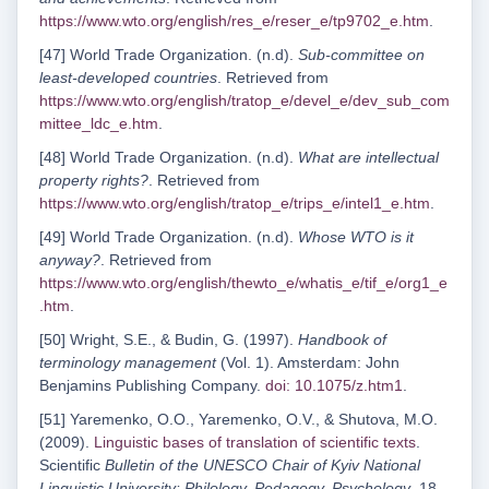
https://www.wto.org/english/res_e/reser_e/tp9702_e.htm
.
[47] World Trade Organization. (n.d).
Sub-committee on
least-developed countries
. Retrieved from
https://www.wto.org/english/tratop_e/devel_e/dev_sub_com
mittee_ldc_e.htm
.
[48] World Trade Organization. (n.d).
What are intellectual
property rights?
. Retrieved from
https://www.wto.org/english/tratop_e/trips_e/intel1_e.htm
.
[49] World Trade Organization. (n.d).
Whose WTO is it
anyway?
. Retrieved from
https://www.wto.org/english/thewto_e/whatis_e/tif_e/org1_e
.htm
.
[50] Wright, S.E., & Budin, G. (1997).
Handbook of
terminology management
(Vol. 1). Amsterdam: John
Benjamins Publishing Company.
doi: 10.1075/z.htm1
.
[51] Yaremenko, O.O., Yaremenko, O.V., & Shutova, M.O.
(2009).
Linguistic bases of translation of scientific texts
.
Scientific
Bulletin of the UNESCO Chair of Kyiv National
Linguistic University: Philology, Pedagogy, Psychology
, 18,