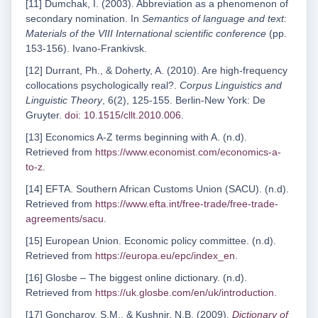
[11] Dumchak, I. (2003). Abbreviation as a phenomenon of
secondary nomination. In
Semantics of language and text:
Materials of the VIII International scientific conference
(pp.
153-156). Ivano-Frankivsk.
[12] Durrant, Ph., & Doherty, A. (2010). Are high-frequency
collocations psychologically real?.
Corpus Linguistics and
Linguistic Theory
, 6(2), 125-155. Berlin-New York: De
Gruyter.
doi: 10.1515/cllt.2010.006
.
[13] Economics A-Z terms beginning with A. (n.d).
Retrieved from
https://www.economist.com/economics-a-
to-z
.
[14] EFTA. Southern African Customs Union (SACU). (n.d).
Retrieved from
https://www.efta.int/free-trade/free-trade-
agreements/sacu
.
[15] European Union. Economic policy committee. (n.d).
Retrieved from
https://europa.eu/epc/index_en
.
[16] Glosbe – The biggest online dictionary. (n.d).
Retrieved from
https://uk.glosbe.com/en/uk/introduction
.
[17] Goncharov, S.M., & Kushnir, N.B. (2009).
Dictionary of