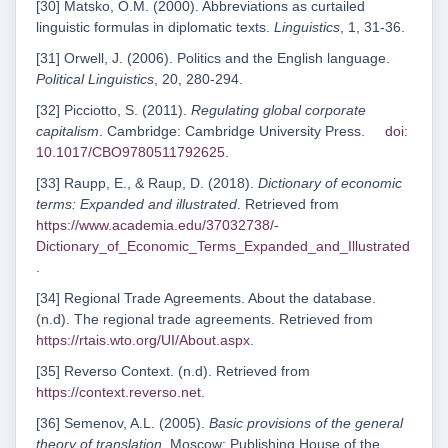
[30] Matsko, O.M. (2000). Abbreviations as curtailed
linguistic formulas in diplomatic texts.
Linguistics
, 1, 31-36.
[31] Orwell, J. (2006). Politics and the English language.
Political Linguistics
, 20, 280-294.
[32] Picciotto, S. (2011).
Regulating global corporate
capitalism
. Cambridge: Cambridge University Press.
doi:
10.1017/CBO9780511792625
.
[33] Raupp, E., & Raup, D. (2018).
Dictionary of economic
terms: Expanded and illustrated
. Retrieved from
https://www.academia.edu/37032738/-
Dictionary_of_Economic_Terms_Expanded_and_Illustrated
.
[34] Regional Trade Agreements. About the database.
(n.d). The regional trade agreements. Retrieved from
https://rtais.wto.org/UI/About.aspx
.
[35] Reverso Context. (n.d). Retrieved from
https://context.reverso.net
.
[36] Semenov, A.L. (2005).
Basic provisions of the general
theory of translation
. Moscow: Publishing House of the