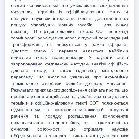
своїми особливостями, що уможливлює виокремлення
численних термінів із офіційно-ділового тексту й
спонукає науковий інтерес до їхнього дослідження та
пошуку відповідних мовних засобів – для їхньої
номінації. В офіційно-ділових текстах СОТ переклад
термінології реалізується через актуальні перекладацькі
трансформації, які вписуються у рамки офіційно-
ділового стилю й перевага надається найбільш
вживаним типам трансформацій. У науковій статті
запропоновано комплексну методику аналізу офіційно-
ділового тексту, а також відповідну методологію
перекладу, що експлікує уявлення про економічну
термінологію засобами офіційно-ділового мовлення.
Результати прикладного дослідження свідчать про те, що
протиставлення англійських та українських спеціальних
термінів в офіційно-діловому тексті СОТ пояснюється
відмінностями в семантико-синтаксичній структурі
речення та порядку розташування компонентів
висловлювання: з одного боку, це – граматичні та
смислові розбіжності, що отримали наукове
обґрунтування, а з іншого – типологічні відмінності між