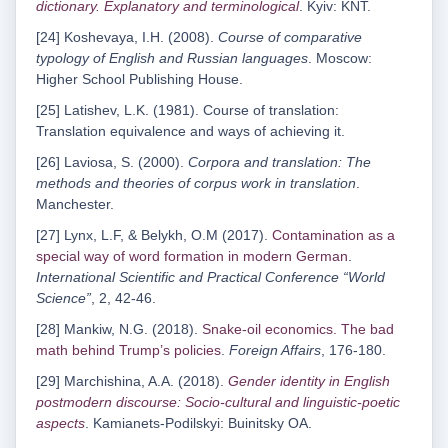
dictionary. Explanatory and terminological
. Kyiv: KNT.
[24] Koshevaya, I.H. (2008).
Course of comparative
typology of English and Russian languages
. Moscow:
Higher School Publishing House.
[25] Latishev, L.K. (1981). Course of translation:
Translation equivalence and ways of achieving it.
[26] Laviosa, S. (2000).
Corpora and translation: The
methods and theories of corpus work in translation
.
Manchester.
[27] Lynx, L.F, & Belykh, O.M (2017).
Contamination as a
special way of word formation in modern German
.
International Scientific and Practical Conference
“
World
Science
”
, 2, 42-46.
[28] Mankiw, N.G. (2018).
Snake-oil economics. The bad
math behind Trump’s policies
.
Foreign Affairs
, 176-180.
[29] Marchishina, A.A. (2018).
Gender identity in English
postmodern discourse: Socio-cultural and linguistic-poetic
aspects
. Kamianets-Podilskyi: Buinitsky OA.