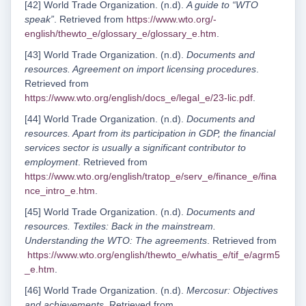
[42] World Trade Organization. (n.d).
A guide to “WTO
speak”
. Retrieved from
https://www.wto.org/-
english/thewto_e/glossary_e/glossary_e.htm
.
[43] World Trade Organization. (n.d).
Documents and
resources. Agreement on import licensing procedures
.
Retrieved from
https://www.wto.org/english/docs_e/legal_e/23-lic.pdf
.
[44] World Trade Organization. (n.d).
Documents and
resources. Apart from its participation in GDP, the financial
services sector is usually a significant contributor to
employment
. Retrieved from
https://www.wto.org/english/tratop_e/serv_e/finance_e/fina
nce_intro_e.htm
.
[45] World Trade Organization. (n.d).
Documents and
resources. Textiles: Back in the mainstream.
Understanding the WTO: The agreements
. Retrieved from
https://www.wto.org/english/thewto_e/whatis_e/tif_e/agrm5
_e.htm
.
[46] World Trade Organization. (n.d).
Mercosur: Objectives
and achievements
. Retrieved from