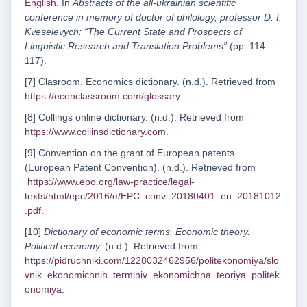
English.
In
Abstracts of the all-ukrainian scientific
conference in memory of doctor of philology, professor D. I.
Kveselevych: “The Current State and Prospects of
Linguistic Research and Translation Problems”
(pp. 114-
117).
[7] Clasroom. Economics dictionary. (n.d.). Retrieved from
https://econclassroom.com/glossary
.
[8] Collings online dictionary. (n.d.). Retrieved from
https://www.collinsdictionary.com
.
[9] Convention on the grant of European patents
(European Patent Convention). (n.d.). Retrieved from
https://www.epo.org/law-practice/legal-
texts/html/epc/2016/e/EPC_conv_20180401_en_20181012
.pdf
.
[10]
Dictionary of economic terms. Economic theory.
Political economy.
(n.d.). Retrieved from
https://pidruchniki.com/1228032462956/politekonomiya/slo
vnik_ekonomichnih_terminiv_ekonomichna_teoriya_politek
onomiya
.