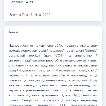
Сторінки 14-29
Взято з
Том 13, № 3, 2022
Анотація
Наукова стаття присвячена обґрунтуванню актуальних
методів перекладу офіційно-ділової термінології Світової
організації торгівлі (далі СОТ) та виявленню й
систематизації закономірностей її лексико-семантичних,
стилістичних та лінгвокультурних виявів в англомовних
офіційно-ділових текстах. Різноманіття спеціальної
термінології та основних способів її перекладу – це
основна царина дослідження серед перекладачів. Тому
важливо звернути увагу на ті методи перекладу, які
тлумачать різноманітні особливості спеціальних лексем
в офіційно-ділових документах (далі ОДД) найбільш
повно. Специфіка репрезентації методів перекладу
офіційно-ділової термінології СОТ характеризується