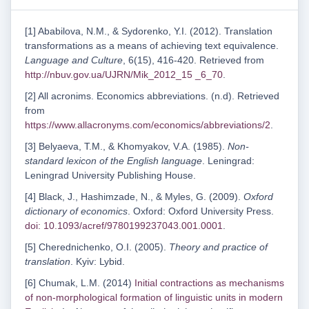
[1] Ababilova, N.M., & Sydorenko, Y.I. (2012). Translation
transformations as a means of achieving text equivalence.
Language and Culture
, 6(15), 416-420. Retrieved from
http://nbuv.gov.ua/UJRN/Mik_2012_15 _6_70
.
[2] All acronims. Economics abbreviations. (n.d). Retrieved
from
https://www.allacronyms.com/economics/abbreviations/2
.
[3] Belyaeva, T.M., & Khomyakov, V.A. (1985).
Non-
standard lexicon of the English language
. Leningrad:
Leningrad University Publishing House.
[4] Black, J., Hashimzade, N., & Myles, G. (2009).
Oxford
dictionary of economics
. Oxford: Oxford University Press.
doi: 10.1093/acref/9780199237043.001.0001
.
[5] Cherednichenko, O.I. (2005).
Theory and practice of
translation
. Kyiv: Lybid.
[6] Chumak, L.M. (2014)
Initial contractions as mechanisms
of non-morphological formation of linguistic units in modern