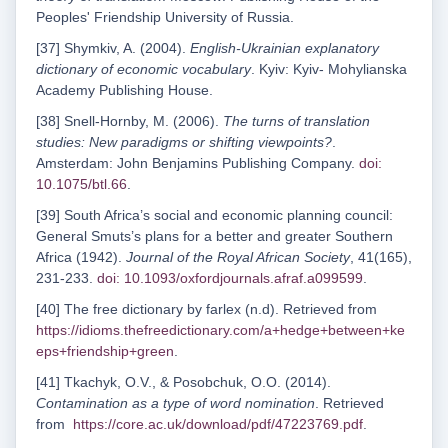
Peoples' Friendship University of Russia.
[37] Shymkiv, A. (2004).
English-Ukrainian explanatory
dictionary of economic vocabulary
. Kyiv: Kyiv- Mohylianska
Academy Publishing House.
[38] Snell-Hornby, M. (2006).
The turns of translation
studies: New paradigms or shifting viewpoints?
.
Amsterdam: John Benjamins Publishing Company.
doi:
10.1075/btl.66
.
[39] South Africa’s social and economic planning council:
General Smuts’s plans for a better and greater Southern
Africa (1942).
Journal of the Royal African Society
, 41(165),
231-233.
doi: 10.1093/oxfordjournals.afraf.a099599
.
[40] The free dictionary by farlex (n.d). Retrieved from
https://idioms.thefreedictionary.com/a+hedge+between+ke
eps+friendship+green
.
[41] Tkachyk, O.V., & Posobchuk, O.O. (2014).
Contamination as a type of word nomination
. Retrieved
from
https://core.ac.uk/download/pdf/47223769.pdf
.