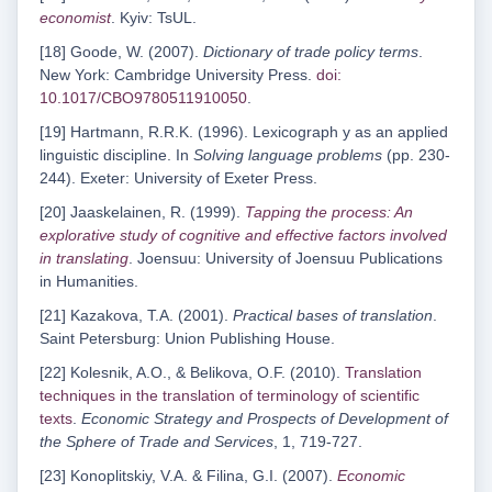
economist
. Kyiv: TsUL.
[18] Goode, W. (2007).
Dictionary of trade policy terms
.
New York: Cambridge University Press.
doi:
10.1017/CBO9780511910050
.
[19] Hartmann, R.R.K. (1996). Lexicograph y as an applied
linguistic discipline. In
Solving language problems
(pp. 230-
244). Exeter: University of Exeter Press.
[20] Jaaskelainen, R. (1999).
Tapping the process: An
explorative study of cognitive and effective factors involved
in translating
. Joensuu: University of Joensuu Publications
in Humanities.
[21] Kazakova, T.A. (2001).
Practical bases of translation
.
Saint Petersburg: Union Publishing House.
[22] Kolesnik, A.O., & Belikova, O.F. (2010).
Translation
techniques in the translation of terminology of scientific
texts
.
Economic Strategy and Prospects of Development of
the Sphere of Trade and Services
, 1, 719-727.
[23] Konoplitskiy, V.A. & Filina, G.I. (2007).
Economic