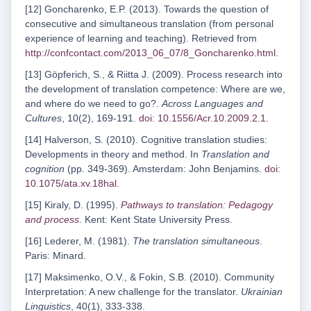
[12] Goncharenko, E.P. (2013). Towards the question of
consecutive and simultaneous translation (from personal
experience of learning and teaching). Retrieved from
http://confcontact.com/2013_06_07/8_Goncharenko.html
.
[13] Göpferich, S., & Riitta J. (2009). Process research into
the development of translation competence: Where are we,
and where do we need to go?.
Across Languages and
Cultures
, 10(2), 169-191.
doi: 10.1556/Acr.10.2009.2.1
.
[14] Halverson, S. (2010). Cognitive translation studies:
Developments in theory and method. In
Translation and
cognition
(pp. 349-369). Amsterdam: John Benjamins.
doi:
10.1075/ata.xv.18hal
.
[15] Kiraly, D. (1995).
Pathways to translation: Pedagogy
and process
. Kent: Kent State University Press.
[16] Lederer, M. (1981).
The translation simultaneous
.
Paris: Minard.
[17] Maksimenko, O.V., & Fokin, S.B. (2010). Community
Interpretation: A new challenge for the translator.
Ukrainian
Linguistics
, 40(1), 333-338.