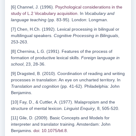
[6] Channel, J. (1996).
Psychological considerations in the
study of L.2 Vocabulary acquisition
. In
Vocabulary and
language teaching
(pp. 83-95). London: Longman.
[7] Chen, H.Ch. (1992). Lexical processing in bilingual or
multilingual speakers.
Cognitive Processing in Bilinguals
,
253-263.
[8] Chernina, L.G. (1991). Features of the process of
formation of productive lexical skills.
Foreign language in
school
, 23, 28-36.
[9] Dragsted, B. (2010). Coordination of reading and writing
processes in translation: An eye on uncharted territory. In
Translation and cognition
(pp. 41-62). Philadelphia: John
Benjamins.
[10] Fay, D., & Cuttler, A. (1977). Malapropism and the
structure of mental lexicon.
Linguist Enquiry
, 8, 505-520.
[11] Gile, D. (2009). Basic Concepts and Models for
interpreter and translator training. Amsterdam: John
Benjamins.
doi: 10.1075/btl.8
.