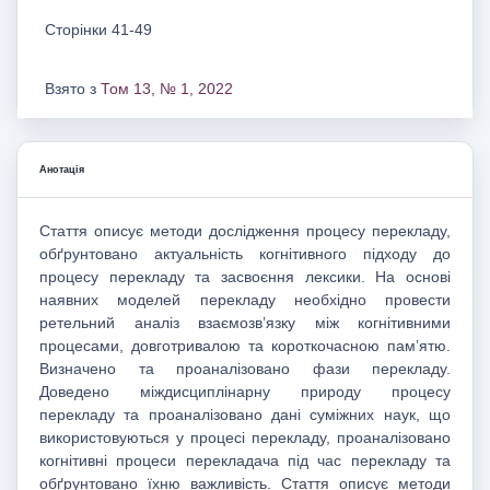
Сторінки 41-49
Взято з
Том 13, № 1, 2022
Анотація
Стаття описує методи дослідження процесу перекладу,
обґрунтовано актуальність когнітивного підходу до
процесу перекладу та засвоєння лексики. На основі
наявних моделей перекладу необхідно провести
ретельний аналіз взаємозв’язку між когнітивними
процесами, довготривалою та короткочасною пам’ятю.
Визначено та проаналізовано фази перекладу.
Доведено міждисциплінарну природу процесу
перекладу та проаналізовано дані суміжних наук, що
використовуються у процесі перекладу, проаналізовано
когнітивні процеси перекладача під час перекладу та
обґрунтовано їхню важливість. Стаття описує методи