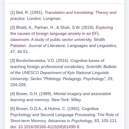
[1] Bell, R. (1991).
Translation and translating: Theory and
practice
. London: Longman.
[2] Bhatti, A., Parhan, H., & Shah, S.W. (2018).
Exploring
the causes of foreign language anxiety in an EFL
classroom: A study of public sector university, Sindth
Pakistan
.
Journal of Literature, Languages and Linguistics
,
47, 44-51.
[3] Borshchevetska, V.D. (2014). Cognitive bases of
teaching foreign professional vocabulary.
Scientific Bulletin
of the UNESCO Department of Kyiv National Linguistic
University. Series “Philology. Pedagogy. Psychology”
, 29,
204-209.
[4] Bower, G.H. (1989).
Mental imagery and associative
learning and memory
. New York: Wiley.
[5] Brown, G.D.A., & Hulme, C. (1992). Cognitive
Psychology and Second Language Processing: The Role of
Short-term Memory.
Advances in Psychology
, 83, 105-121.
doi: 10.1016/S0166-4115(08)61490-9
.