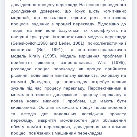
дослідження процесу перекладу. На основі проведеного
дослідження доведено, що існує шість когнітивних
моделей, що дозволяють оцінити роль когнітивних
процесів, задіяних в процесі перекладу. Відповідно до
теорії, на якій вони базуються, їх класифікують на
наступні три групи: інтерпретативна модель перекладу
(Seleskovitch,1968 and Leder, 1981), психолінгвістична і
когнітивна (Bell, 1991), та когнітивно-прагматична
модель Kirally (1995). Модель вирішення проблеми і
прийняття рішення, запропонована Wills (1996),
розглядає процес перекладу як процес прийняття
рішення, включаючи ментальну діяльність, основану на
схематі. Доведено, що перекладач потребує певних
зусиль під час процесу перекладу. Перспективними в
межах когнітивного дослідження процесу перекладу є
поява нових викликів і проблем, що мають бути
вирішеними. Останні включають пошук нових моделей
та методів для подальших досліджень процесу
перекладу, відкриття можливостей для збільшення
обсягу пам’яті перекладача, дослідження ментальних
процесі, пов’язаних з машинним перекладом