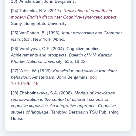
13). Amsterdam: John Benjamins.
[24] Tatsenko, N.V. (2017).
Realisation of empathy in
modern English discourse: Cognitive-synergetic aspect
.
Sumy: Sumy State University.
[25] VanPatten, B. (1996).
Input processing and Grammar
instruction
. New York: Ablex.
[26] Vorobyova, O.P. (2004). Cognitive poetics:
Achievements and prospects.
Bulletin of V.N. Karazin
Kharkiv National University
, 635, 18-22.
[27] Wilss, W. (1996).
Knowledge and skills in translator
behaviour
. Amsterdam: John Benjamins.
doi:
10.1075/btl.15
.
[28] Zhabotinskaya, S.А. (2008).
Models of knowledge
representation in the context of different schools of
cognitive linguistics: An integrative approach. Cognitive
studies of language
. Tambov: Derzhavin TSU Publishing
House.