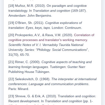
[18] Muñoz, M.R. (2010). On paradigm and cognitive
translatology. In
Translation and cognition
(169-187).
Amsterdam: John Benjamins.
[19] O’Brien, Sh. (2011).
Cognitive explorations of
translation: Eyes, keys, taps
. London: Continuum.
[20] Prokopenko, A.V., & Rava, V.M. (2020).
Correlation of
cognitive processes and translator's working memory
.
Scientific Notes of V. I. Vernadsky Taurida National
University. Series: “Philology. Social Communications
”,
31(70), 65-70.
[21] Rimer, C. (2000).
Cognitive aspects of teaching and
learning foreign languages
. Tuebingen: Gunter Narr
Publishing House Tübingen.
[22] Seleskovitch, D. (1968).
The interpreter at international
conferences: Language and communication problems
.
Paris: Minard.
[23] Shreve, G. & Erik, A. (2010). Translation and cognition:
Recent development. In
Translation and cognition
(pp. 1-