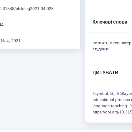
/10.31548/philolog2021.04.025
Ключові слова
44
 № 4, 2021
нетикет; месенджер;
студенти
ЦИТУВАТИ
Tsymbal, S., & Skrypn
educational process of
language teaching.
I
https://doi.org/10.3