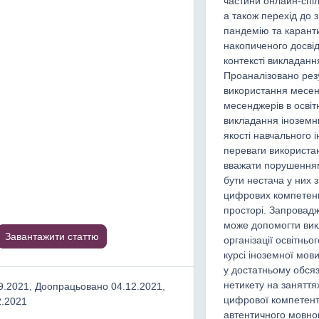
частини онлайн-спіл
а також перехід до
пандемію та карант
накопиченого досві
контексті викладанн
Проаналізовано рез
використання месен
месенджерів в освіт
викладання іноземних
якості навчального і
переваги використан
вважати порушенням
бути нестача у них 
цифрових компетенц
просторі. Запровадж
може допомогти вик
Завантажити статтю
організації освітньо
курсі іноземної мов
у достатньому обсяз
нетикету на заняття
.2021, Доопрацьовано 04.12.2021,
цифрової компетентн
2.2021
автентичного мовно