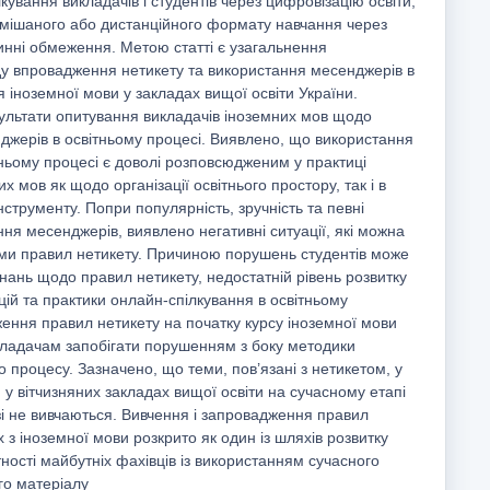
кування викладачів і студентів через цифровізацію освіти,
 змішаного або дистанційного формату навчання через
инні обмеження. Метою статті є узагальнення
ду впровадження нетикету та використання месенджерів в
я іноземної мови у закладах вищої освіти України.
ультати опитування викладачів іноземних мов щодо
джерів в освітньому процесі. Виявлено, що використання
ньому процесі є доволі розповсюдженим у практиці
 мов як щодо організації освітнього простору, так і в
нструменту. Попри популярність, зручність та певні
ня месенджерів, виявлено негативні ситуації, які можна
и правил нетикету. Причиною порушень студентів може
знань щодо правил нетикету, недостатній рівень розвитку
ій та практики онлайн-спілкування в освітньому
ення правил нетикету на початку курсу іноземної мови
ладачам запобігати порушенням з боку методики
го процесу. Зазначено, що теми, пов’язані з нетикетом, у
и у вітчизняних закладах вищої освіти на сучасному етапі
і не вивчаються. Вивчення і запровадження правил
х з іноземної мови розкрито як один із шляхів розвитку
ості майбутніх фахівців із використанням сучасного
го матеріалу