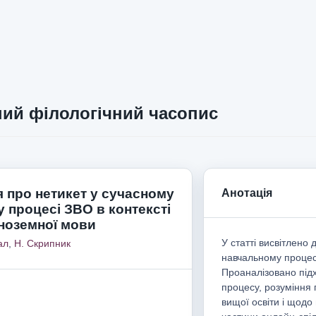
ий філологічний часопис
я про нетикет у сучасному
Анотація
 процесі ЗВО в контексті
іноземної мови
У статті висвітлено
ал
,
Н. Скрипник
навчальному процесі
Проаналізовано підх
процесу, розуміння 
вищої освіти і щодо