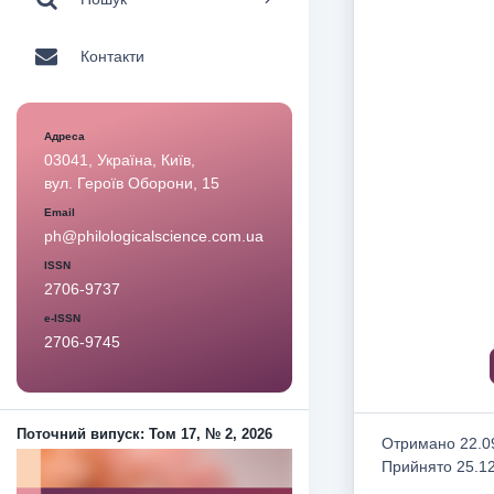
Контакти
Адреса
03041, Україна, Київ,
вул. Героїв Оборони, 15
Email
ph@philologicalscience.com.ua
ISSN
2706-9737
e-ISSN
2706-9745
Поточний випуск: Том 17, № 2, 2026
Отримано 22.09
Прийнято 25.1