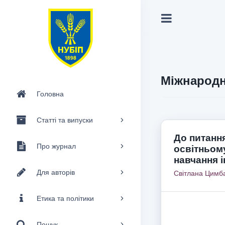
Міжнародн
Головна
Статті та випуски
До питанн
Про журнал
освітньому
навчання 
Для авторів
Світлана Цимб
Етика та політики
Пошук