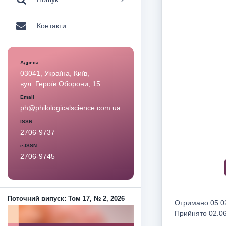
Контакти
Адреса
03041, Україна, Київ,
вул. Героїв Оборони, 15
Email
ph@philologicalscience.com.ua
ISSN
2706-9737
e-ISSN
2706-9745
Поточний випуск: Том 17, № 2, 2026
Отримано 05.02
Прийнято 02.0