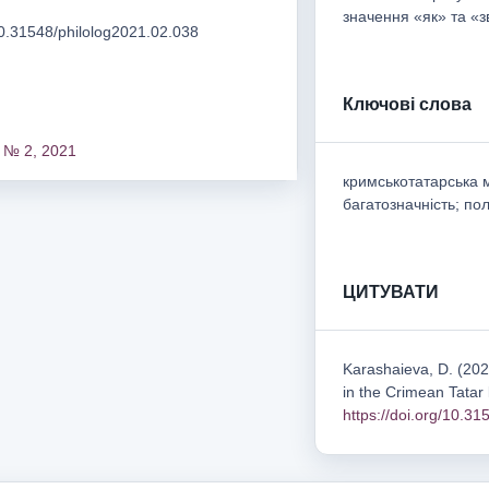
значення «як» та «
/10.31548/philolog2021.02.038
Ключові слова
 № 2, 2021
кримськотатарська м
багатозначність; по
ЦИТУВАТИ
Karashaieva, D. (2021
in the Crimean Tatar
https://doi.org/10.3