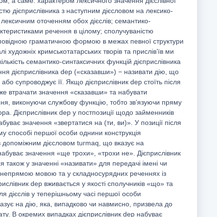
ом, а саме: характером лексичного значення дієслівної
стю дієприслівника з наступним дієсловом на лексико-
 лексичним оточенням обох дієслів; семантико-
ктеристиками речення в цілому; сполучуваністю
ідповідною граматичною формою в межах певної структури
лі художніх кримськотатарських творів та прислів’їв ми
ількість семантико-синтаксичних функцій дієприслівника
ня дієприслівника dep («сказавши») − називати дію, що
 або супроводжує її. Якщо дієприслівник dep стоїть після
оже втрачати значення «сказавши» та набувати
ння, виконуючи службову функцію, тобто зв’язуючи пряму
ора. Дієприслівник dep у постпозиції щодо займенників
 набуває значення «звертатися на (ти, ви)». У позиції після
му способі першої особи однини конструкція
з допоміжним дієсловом turmaq, що вказує на
 набуває значення «ще трохи», «трохи не». Дієприслівник
я також у значенні «називати» для передачі імені чи
з непрямою мовою та у складносурядних реченнях із
ислівник dep вживається у якості сполучників «що» та
сля дієслів у теперішньому часі першої особи
казує на дію, яка, випадково чи навмисно, призвела до
ту. В окремих випадках дієприслівник dep набуває