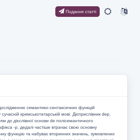
Подання статті
дослідженню семантико-синтаксичних функцій
 сучасній кримськотатарській мові. Дієприслівник dep,
ям до дієслівної основи de полісемантичного
афікса -p, дедалі частіше втрачає свою основну
чну функцію та набуває вторинних значень, зумовлених