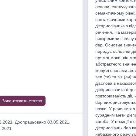
унікальним контекст
основи; сполучувані
семантичному рівні;
синтаксичними хара
дієприслівника з в
речення. На матеріа
виокремили значну к
dep. Основне значен
передує основній дії
прямої мови, він м
абстрактного значе
мову зі словами авт
sen (ти) та siz (ви)
дієслова в наказово
дієприслівника dep 
повторюваність дії,
Завантажити статтю
dep використовуєтьс
назви. У реченнях 
сурядним мети дієпр
«щоб». У позиції пі
.2021, Доопрацьовано 03.05.2021,
дієприслівник dep в
6.2021
небажаного результа