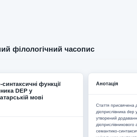
ий філологічний часопис
-синтаксичні функції
Анотація
вника DEP у
атарській мові
Стаття присвячена 
дієприслівника dep у
утворений додаванн
дієприслівникового 
семантико-синтакси