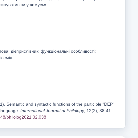
звинувативши у чомусь»
ова; дієприслівник; функціональні особливості;
лісемія
). Semantic and syntactic functions of the participle “DEP”
 language.
International Journal of Philology
, 12(2), 38-41.
1548/philolog2021.02.038