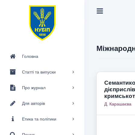
Міжнародн
Головна
Статті та випуски
Семантико
Про журнал
дієприслі
кримськот
Для авторів
Д. Карашаєва
Етика та політики
Пошук