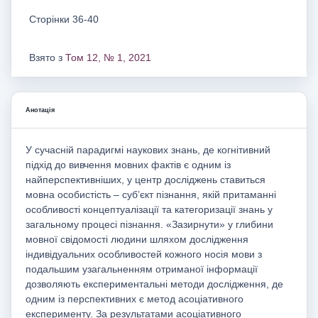
Сторінки 36-40
Взято з
Том 12, № 1, 2021
Анотація
У сучасній парадигмі наукових знань, де когнітивний
підхід до вивчення мовних фактів є одним із
найперспективніших, у центр досліджень ставиться
мовна особистість – суб’єкт пізнання, якій притаманні
особливості концептуалізації та категоризації знань у
загальному процесі пізнання. «Зазирнути» у глибини
мовної свідомості людини шляхом дослідження
індивідуальних особливостей кожного носія мови з
подальшим узагальненням отриманої інформації
дозволяють експериментальні методи дослідження, де
одним із перспективних є метод асоціативного
експерименту. За результатами асоціативного