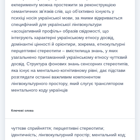
екперименту можна простежити за реконструкцією
семантичних зв’язків слів, що об’єктивно існують у
психіці носія української мови, за якими відкривається
специфічний для української лінгвокультури
«асоціативний профіль» образів свідомості, що
інтегрують характерні українському етносу досвід,
домінантні цінності й орієнтири, зокрема, етнокультурні
перцептивні стереотипи – вмістилища знань, у яких
узагальнено притаманний українському етносу чуттєвий
досвід. Структура фонових знань сенсорних стереотипів,
яка існує на ментально-когнітивному рівні, дає підстави
розглядати останні важливим компонентом
лінгвокультурного простору, який слугує транслятором
ментального коду українців
Ключові слова
чуттєве сприйняття; перцептивні стереотипи;
ідентичність; лінгвокультурний простір; ментальний код;