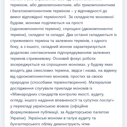
терміном, або двокомпонентним, або трикомпонентним
і багатокомпонентним терміном – у відповідності до
вимог відповідної термінології. За складністю мономної
будови, мономи поділяються на прості
(однокомпонентні терміни), спрощені (двокомпонентні
терміни), складені та складні. Два останні складаються із
стрижневого терміна та залежних термінів, з одного
боку, а з іншого, складний моном характеризується
додатково синтаксичним підпорядкуванням залежних
термінів стрижневому. Основий фокус роботи
зосереджується на спрощених мономах, у будову яких
входять два смислових терміна, звідси і назва, на відміну
від однокомпонентних мономів, простих за своєю
природою (способами термінотворення). Матеріалом
дослідження слугували приклади мономів із
«Міжнародних стандартів контролю якості, аудиту,
огляду, іншого надання впевненості та супутніх послуг»
у перекладі українською мовою (офіційне
формулювання публікації, за Аудиторською палатою
України). Українські мономи в галузі аудиту та
бухгалтерського обліку демонструють чітке