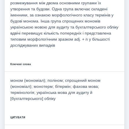
розмежування між двома основними групами їх
утворення та будови. Одна група включає складені
іменники, за ознакою морфологічного класу термінів у
будові монома. Інша група спрощених мономів
українською мовою для аудиту та бухгалтерського обліку
вдвічі перевищує кількість попередніх і представлена
типовим морфологічним зразком adj. + n у більшості
досліджуваних випадків
Ключові слова
моном (мономіал); поліном; спрощений моном
(мономіал); монотерм; бітермін; фахова мова;
термінологія; українська мова для аудиту й
[бухгалтерського] обліку
ЦИТУВАТИ