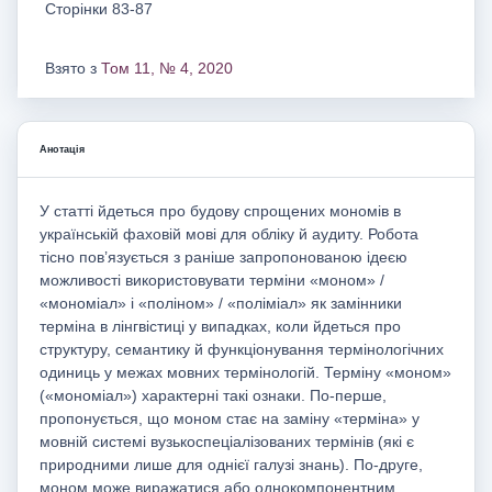
Сторінки 83-87
Взято з
Том 11, № 4, 2020
Анотація
У статті йдеться про будову спрощених мономів в
українській фаховій мові для обліку й аудиту. Робота
тісно пов’язується з раніше запропонованою ідеєю
можливості використовувати терміни «моном» /
«мономіал» і «поліном» / «поліміал» як замінники
терміна в лінгвістиці у випадках, коли йдеться про
структуру, семантику й функціонування термінологічних
одиниць у межах мовних термінологій. Терміну «моном»
(«мономіал») характерні такі ознаки. По-перше,
пропонується, що моном стає на заміну «терміна» у
мовній системі вузькоспеціалізованих термінів (які є
природними лише для однієї галузі знань). По-друге,
моном може виражатися або однокомпонентним