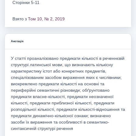
Сторінки 5-11
Взято з
Том 10, № 2, 2019
Анотація
У статті проаналізовано предикати кількості в реченнєвій
структурі латинської мови, що визначають кількісну
характеристику істот або конкретних предметів,
спеціалізованим засобом вираження яких є числівники;
виокремлено предикати кількості на основні та
периферійні семантичні різновиди; обґрунтовано
предикати власне-кількості, предикати неозначеної
кількості, предикати приблизної кількості, предикати
розподільної кількості, предикати кількості-відношення та
предикати динамічно-кількісної ознаки; визначено
засоби їх вираження та особливості в семантико-
синтаксичній структурі речення