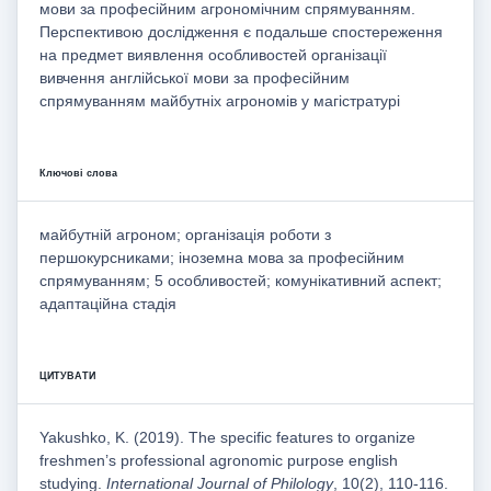
мови за професійним агрономічним спрямуванням.
Перспективою дослідження є подальше спостереження
на предмет виявлення особливостей організації
вивчення англійської мови за професійним
спрямуванням майбутніх агрономів у магістратурі
Ключові слова
майбутній агроном; організація роботи з
першокурсниками; іноземна мова за професійним
спрямуванням; 5 особливостей; комунікативний аспект;
адаптаційна стадія
ЦИТУВАТИ
Yakushko, K. (2019). The specific features to organize
freshmen’s professional agronomic purpose english
studying.
International Journal of Philology
, 10(2), 110-116.