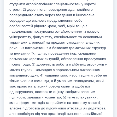
студентів агробіологічних спеціальностей у короткі
строки; 2) доречність проведення адаптаційного
попереднього етапу через введення в іншомовне
середовище висловів представлення себе,
особливостей рідного краю, хобі, мрій тощо з
паралельним поступовим ознайомленням із назвою
університету, факультету, спеціальності та основними
термінами агрономії на предмет складання власних
речень з використанням базисних граматичних структур
та вживання їх під час проведення ігор, складання
розмовних коротких ситуацій, обговорення прослуханих
пісень тощо; 3) доречність роботи майбутніх агрономів у
малих групах –командах з паралельним вихованням
командного духу; 4) надання можливості відчути себе не
тільки членом команди, я й умовним викладачем, який
має право на власний розсуд оцінити здобутки
одногрупника, поставити оцінку, завірити власним
підписом, залишити коментар; 5) чітке планування,
зміна форм, методів та прийомів на кожному занятті,
власне підготовка до підсумкової атестації як додаткова,
але необхідна під час організації вивчення англійської