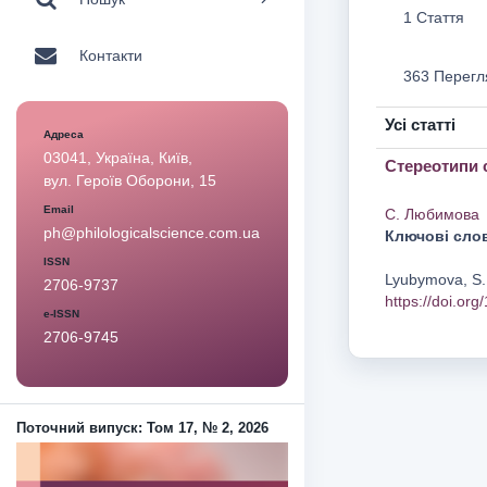
1 Стаття
Контакти
363 Перегл
Усі статті
Адреса
03041, Україна, Київ,
Стереотипи 
вул. Героїв Оборони, 15
Email
С. Любимова
ph@philologicalscience.com.ua
Ключові сло
ISSN
Lyubymova, S. 
2706-9737
https://doi.or
e-ISSN
2706-9745
Поточний випуск: Том 17, № 2, 2026