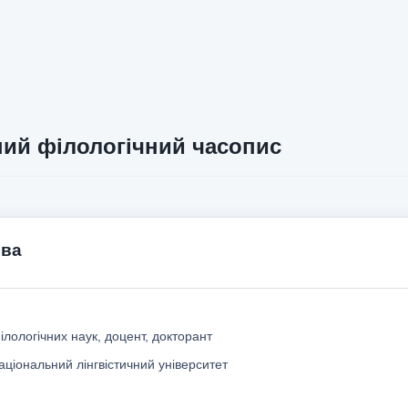
ий філологічний часопис
ова
лологічних наук, доцент, докторант
аціональний лінгвістичний університет