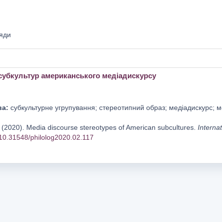
яди
субкультур американського медіадискурсу
ва:
субкультурне угрупування; стереотипний образ; медіадискурс; мо
(2020). Media discourse stereotypes of American subcultures.
Internat
g/10.31548/philolog2020.02.117