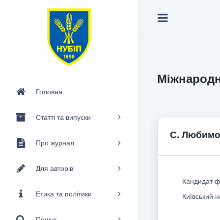
Міжнародн
Головна
Статті та випуски
С. Любим
Про журнал
Для авторів
Кандидат фі
Етика та політики
Київський н
Пошук