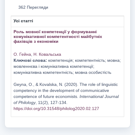
362 Перегляди
Усі статті
Роль мовної компетенції у формуванні
комунікативної компетентності майбутніх
фахівців з економіки
О. Гейна
,
Н. Ковальська
Ключові слова:
компетенція; компетентність; мовна;
мовленнєва і комунікативна компетенції;
комунікативна компетентність; мовна особистість
Geyna, O., & Kovalska, N. (2020). The role of linguistic
competency in the development of communicative
competence of future economists.
International Journal
of Philology
, 11(2), 127-134.
https://doi.org/10.31548/philolog2020.02.127