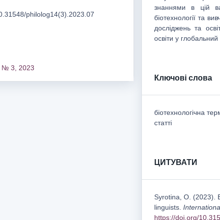
знаннями в цій в
/10.31548/philolog14(3).2023.07
біотехнології та ви
досліджень та осві
освіти у глобальний
 № 3, 2023
Ключові слова
біотехнологічна терм
статті
ЦИТУВАТИ
Syrotina, O. (2023). 
linguists.
Internationa
https://doi.org/10.3