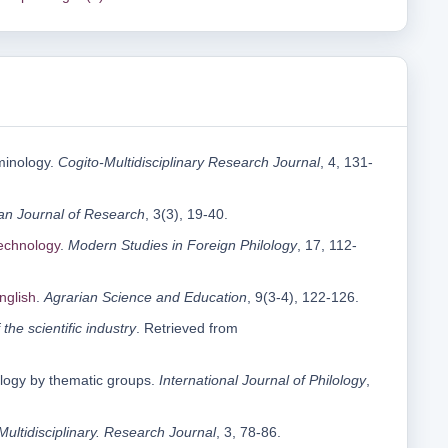
rminology.
Cogito-Multidisciplinary Research Journal
, 4, 131-
n Journal of Research
, 3(3), 19-40.
echnology
.
Modern Studies in Foreign Philology
, 17, 112-
nglish
.
Agrarian Science and Education
, 9(3-4), 122-126.
the scientific industry
. Retrieved from
nology by thematic groups.
International Journal
o
f Philology
,
Multidisciplinary.
Research Journal
, 3, 78-86.