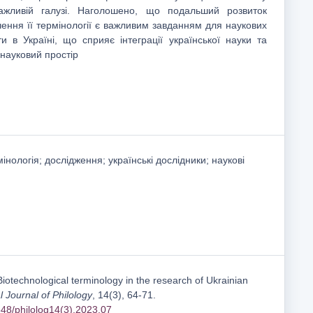
ажливій галузі. Наголошено, що подальший розвиток
вчення її термінології є важливим завданням для наукових
ти в Україні, що сприяє інтеграції української науки та
 науковий простір
інологія; дослідження; українські дослідники; наукові
Biotechnological terminology in the research of Ukrainian
l Journal of Philology
, 14(3), 64-71.
1548/philolog14(3).2023.07