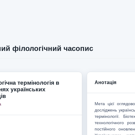
ий філологічний часопис
гічна термінологія в
Анотація
нях українських
ів
Мета цієї оглядово
а
досліджень українс
термінології. Біо
технологічного ро
постійного оновле