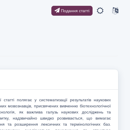
Подання статті
ї статті полягає у систематизації результатів наукових
ьких мовознавців, присвячених вивченню біотехнологічної
технологія, як важлива галузь наукових досліджень та
звитку, надзвичайно швидко розвивається, що вимагає
ння та розширення лексичних та термінологічних баз.