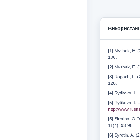
Використані
[1] Myshak, E. (
136.
[2] Myshak, E. 
[3] Rogach, L. 
120.
[4] Rytikova, L.
[5] Rytikova, L.
http://www.rus
[5] Sirotina, O.
11(4), 93-98.
[6] Syrotin, A.