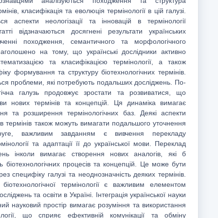
ознавцями аналізуються походження та структура
мінів, класифікація та еволюція термінології в цій галузі.
ся аспекти неологізації та інновацій в термінології
татті відзначаються досягнені результати українських
вченні походження, семантичного та морфологічного
 Наголошено на тому, що українські дослідники активно
ематизацією та класифікацією термінології, а також
іку формування та структуру біотехнологічних термінів.
ся проблеми, які потребують подальших досліджень. По-
гічна галузь продовжує зростати та розвиватися, що
ви нових термінів та концепцій. Ця динаміка вимагає
ння та розширення термінологічних баз. Деякі аспекти
ків термінів також можуть вимагати подальшого уточнення
друге, важливим завданням є вивчення перекладу
рмінології та адаптації її до української мови. Переклад
ень інколи вимагає створення нових аналогів, які б
ть біотехнологічних процесів та концепцій. Це може бути
ез специфіку галузі та неоднозначність деяких термінів.
 біотехнологічної термінології є важливим елементом
сліджень та освіти в Україні. Інтеграція української науки
ьний науковий простір вимагає розуміння та використання
ології, що сприяє ефективній комунікації та обміну