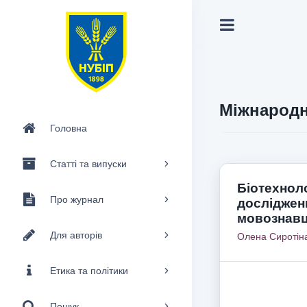
Міжнародн
Головна
Статті та випуски
Біотехноло
Про журнал
досліджен
мовознавц
Для авторів
Олена Сиротін
Етика та політики
Пошук