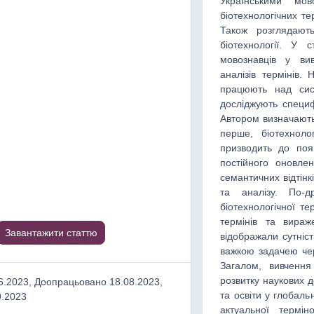
Українськими мов
біотехнологічних тер
Також розглядають
біотехнології. У с
мовознавців у ви
аналізів термінів.
працюють над сист
досліджують специф
Автором визначають
перше, біотехноло
призводить до поя
постійного оновле
семантичних відтін
та аналізу. По-
біотехнологічної те
термінів та вираж
Завантажити статтю
відображали сутніс
важкою задачею чер
Загалом, вивчення
розвитку наукових до
.2023, Доопрацьовано 18.08.2023,
та освіти у глобал
9.2023
актуальної термін