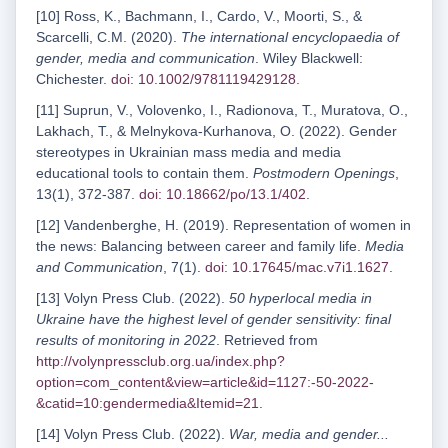
[10] Ross, K., Bachmann, I., Cardo, V., Moorti, S., &
Scarcelli, C.M. (2020).
The international encyclopaedia of
gender, media and communication
. Wiley Blackwell:
Chichester.
doi: 10.1002/9781119429128
.
[11] Suprun, V., Volovenko, I., Radionova, T., Muratova, O.,
Lakhach, T., & Melnykova-Kurhanova, O. (2022). Gender
stereotypes in Ukrainian mass media and media
educational tools to contain them.
Postmodern Openings
,
13(1), 372-387.
doi: 10.18662/po/13.1/402
.
[12] Vandenberghe, H. (2019). Representation of women in
the news: Balancing between career and family life.
Media
and Communication
, 7(1).
doi: 10.17645/mac.v7i1.1627
.
[13] Volyn Press Club. (2022).
50 hyperlocal media in
Ukraine have the highest level of gender sensitivity: final
results of monitoring in 2022
. Retrieved from
http://volynpressclub.org.ua/index.php?
option=com_content&view=article&id=1127:-50-2022-
&catid=10:gendermedia&Itemid=21
.
[14] Volyn Press Club. (2022).
War, media and gender...