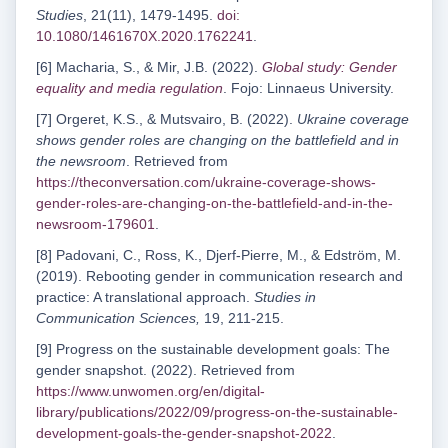
Studies
, 21(11), 1479-1495.
doi:
10.1080/1461670X.2020.1762241
.
[6] Macharia, S., & Mir, J.B. (2022).
Global study: Gender
equality and media regulation
. Fojo: Linnaeus University.
[7] Orgeret, K.S., & Mutsvairo, B. (2022).
Ukraine coverage
shows gender roles are changing on the battlefield and in
the newsroom
. Retrieved from
https://theconversation.com/ukraine-coverage-shows-
gender-roles-are-changing-on-the-battlefield-and-in-the-
newsroom-179601
.
[8] Padovani, C., Ross, K., Djerf-Pierre, M., & Edström, M.
(2019). Rebooting gender in communication research and
practice: A translational approach.
Studies in
Communication Sciences,
19, 211-215.
[9] Progress on the sustainable development goals: The
gender snapshot. (2022). Retrieved from
https://www.unwomen.org/en/digital-
library/publications/2022/09/progress-on-the-sustainable-
development-goals-the-gender-snapshot-2022
.