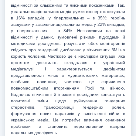
відмінності за кількісними та якісними показниками. Так,
у загальнонаціональних медіа думки експерток цитували
в 16% випадків, у гіперлокальних – в 35%; героїнь
згадували у загальнонаціональних медіа у 22% випадків,
у гіперлокальних – в 34%. Незважаючи на певні
відмінності у даних, зумовлені різними підходами й
методиками досліджень, результати обох моніторингів
свідчать про гендерний дисбаланс у вітчизняних ЗМІ на
користь чоловіків. Частково це є наслідком ситуації, яка
протягом десятиліть складалася в українській
медіагалузі і характеризується дефіцитом
представленості жінок в журналістських матеріалах,
особливо новинних, частково це спричинено
повномасштабним вторгненням Росії та війною.
Водночас вітчизняні й іноземні дослідники констатують
позитивні зміни щодо руйнування гендерних
стереотипів, трансформації гендерних ролей,
формування нових наративів у висвітленні війни в
українських медіа. Це потребує вивчення означеної
проблеми та становить перспективний напрям
подальших досліджень