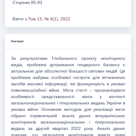
Сторінки 85-93
Взято з
Том 13, № 4(1), 2022
Анотація
За результатами Глобального проєкту моніторингу
медіа, проблема дотримання гендерного балансу є
актуальною для абсолютної більшості світових медій. Ця
проблема набуває особливої гостроти для вітчизняних
засобів масової інформації, які функціонують в умовах
повномасштабної війни. Мета статті – проаналізувати
особливості представленості жінок у контенті
загальнонаціональних і гіперлокальних видань України в
умовах війни. Основним методом для реалізації мети
обрано порівняльний аналіз даних всеукраїнських
моніторингів загальнонаціональних і гіперлокальних
видань за другий квартал 2022 року. Аналіз даних
показав, що результати моніторингів мають певні