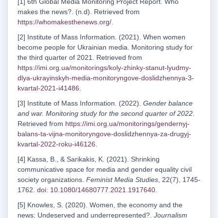
[1] 6th Global Media Monitoring Project Report. Who
makes the news?. (n.d). Retrieved from
https://whomakesthenews.org/
.
[2] Institute of Mass Information. (2021). When women
become people for Ukrainian media. Monitoring study for
the third quarter of 2021. Retrieved from
https://imi.org.ua/monitorings/koly-zhinky-stanut-lyudmy-
dlya-ukrayinskyh-media-monitoryngove-doslidzhennya-3-
kvartal-2021-i41486
.
[3] Institute of Mass Information. (2022).
Gender balance
and war. Monitoring study for the second quarter of 2022
.
Retrieved from
https://imi.org.ua/monitorings/gendernyj-
balans-ta-vijna-monitoryngove-doslidzhennya-za-drugyj-
kvartal-2022-roku-i46126
.
[4] Kassa, B., & Sarikakis, K. (2021). Shrinking
communicative space for media and gender equality civil
society organizations.
Feminist Media Studies
, 22(7), 1745-
1762.
doi: 10.1080/14680777.2021.1917640
.
[5] Knowles, S. (2020). Women, the economy and the
news: Undeserved and underrepresented?.
Journalism