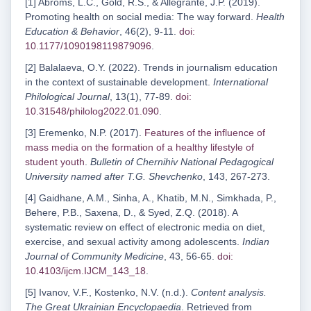
[1] Abroms, L.C., Gold, R.S., & Allegrante, J.P. (2019).
Promoting health on social media: The way forward.
Health
Education & Behavior
, 46(2), 9-11.
doi:
10.1177/1090198119879096
.
[2] Balalaeva, O.Y. (2022). Trends in journalism education
in the context of sustainable development.
International
Philological Journal
, 13(1), 77-89.
doi:
10.31548/philolog2022.01.090
.
[3] Eremenko, N.P. (2017).
Features of the influence of
mass media on the formation of a healthy lifestyle of
student youth
.
Bulletin of Chernihiv National Pedagogical
University named after T.G. Shevchenko
, 143, 267-273.
[4] Gaidhane, A.M., Sinha, A., Khatib, M.N., Simkhada, P.,
Behere, P.B., Saxena, D., & Syed, Z.Q. (2018). A
systematic review on effect of electronic media on diet,
exercise, and sexual activity among adolescents.
Indian
Journal of Community Medicine
, 43, 56-65.
doi:
10.4103/ijcm.IJCM_143_18
.
[5] Ivanov, V.F., Kostenko, N.V. (n.d.).
Content analysis.
The Great Ukrainian Encyclopaedia
. Retrieved from