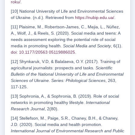
roku/
.
[10] National University of Life and Environmental Sciences
of Ukraine. (n.d.). Retrieved from
https://nubip.edu.ua/
.
[11] Plaisime, M., Robertson-James, C., Mejia, L., Núñez,
A., Wolf, J., & Reels, S. (2020). Social media and teens: A
needs assessment exploring the potential role of social
media in promoting health.
Social Media and Society
, 6(1).
doi: 10.1177/20563 05119886025
.
[12] Shynkaruk, V.D, & Balalaeva, O.Y. (2017). Training of
agricultural journalists: prospects and tasks.
Scientific
Bulletin of the National University of Life and Environmental
Sciences of Ukraine. Series: Philological Sciences
, 263,
117-125.
[13] Sophronia, A., & Sophronia, B. (2019). Role of social
networks in promoting healthy lifestyle.
International
Research Journal
, 2(80).
[14] Stellefson, M., Paige, S.R., Chaney, B.H., & Chaney,
J.D. (2020). Social media and health promotion.
International Journal of Environmental Research and Public