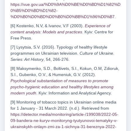
https://vue.gov.ua/%D0%9A%D0%BE%D0%BD%D1%82%D
0%B5%D0%BD%D1%82-
%D0%B0%D0%BD%D0%B0%D0%BB%D1%96%D0%B7
.
[6] Kostenko, N.V, & Ivanov, V.F (2003).
Experience of
content analysis: Models and practices
. Kyiv: Centre for
Free Press.
[7] Lysytsia, S.V. (2016). Typology of healthy lifestyle
programmes on Ukrainian television.
Culture of Ukraine.
Series: Art History
, 54, 266-276.
[8] Maksymenko, S.D., Boltivets, S.I., Kokun, O.M, Zdioruk,
S.I., Gubenko, O.V., & Humeniuk, G.V. (2012).
Psychological substantiation of measures to promote
psycho-hygienic education and healthy lifestyles among
modern youth
. Kyiv: Information and Analytical Agency.
[9] Monitoring of tobacco topics in Ukrainian online media
for 1 January - 31 March 2022. (n.d.). Retrieved from
https://detector.media/monitoring/article-/199038/2022-05-
09-bandera-ne-kuryv-monitoryng-tyutyunovoi-tematyky-v-
ukrainskykh-onlayn-zmi-za-1-sichnya-31-bereznya-2022-