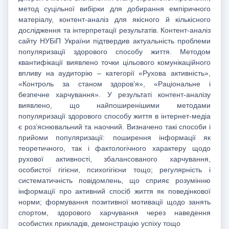
метод суцільної вибірки для добирання емпіричного
матеріалу, контент-аналіз для якісного й кількісного
дослідження та інтерпретації результатів. Контент-аналіз
сайту НУБіП України підтвердив актуальність проблеми
популяризації здорового способу життя. Методом
квантифікації виявлено точки цільового комунікаційного
впливу на аудиторію – категорії «Рухова активність»,
«Контроль за станом здоров’я», «Раціональне і
безпечне харчування». У результаті контент-аналізу
виявлено, що найпоширенішими методами
популяризації здорового способу життя в інтернет-медіа
є роз’яснювальний та наочний. Визначено такі способи і
прийоми популяризації: поширення інформації як
теоретичного, так і фактологічного характеру щодо
рухової активності, збалансованого харчування,
особистої гігієни, психогігієни тощо; регулярність і
систематичність повідомлень, що сприяє розумінню
інформації про активний спосіб життя як поведінкової
норми; формування позитивної мотивації щодо занять
спортом, здорового харчування через наведення
особистих прикладів, демонстрацію успіху тощо