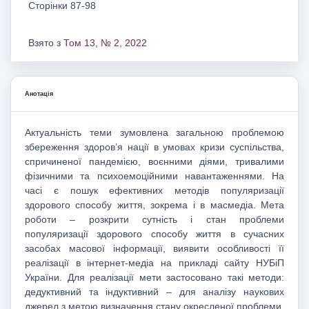
Сторінки 87-98
Взято з
Том 13, № 2, 2022
Анотація
Актуальність теми зумовлена загальною проблемою
збереження здоров’я нації в умовах кризи суспільства,
спричиненої пандемією, воєнними діями, тривалими
фізичними та психоемоційними навантаженнями. На
часі є пошук ефективних методів популяризації
здорового способу життя, зокрема і в масмедіа. Мета
роботи – розкрити сутність і стан проблеми
популяризації здорового способу життя в сучасних
засобах масової інформації, виявити особливості її
реалізації в інтернет-медіа на прикладі сайту НУБіП
України. Для реалізації мети застосовано такі методи:
дедуктивний та індуктивний – для аналізу наукових
джерел з метою визначення стану окресленої проблеми,