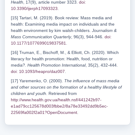
Health
, 17(9), article number 3323.
doi:
10.3390/ijerph17093323
.
[15] Tartari, M. (2019). Book review: Mass media and
health: Examining media impact on individuals and the
health environment by kim walsh-childers.
Journalism &
Mass Communication Quarterly
, 96(3), 944-946.
doi:
10.1177/1077699019837581
.
[16] Truman, E., Bischoff, M., & Elliott, Ch. (2020). Which
literacy for health promotion: Health, food, nutrition or
media?.
Health Promotion International
, 35(2), 432-444.
doi: 10.1093/heapro/daz007
.
[17] Yaremenko, O. (2000).
The influence of mass media
and other sources on the formation of a healthy lifestyle of
children and youth
. Retrieved from
http://www.health.gov.ua/health.nsf/441242b97-
e1ad79cc125678d003fbbe2/8a78e33492dd9b5ec-
22569fa002f2a01?OpenDocument
.