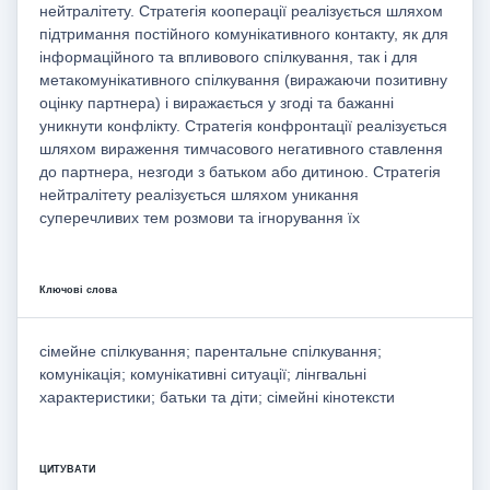
нейтралітету. Стратегія кооперації реалізується шляхом
підтримання постійного комунікативного контакту, як для
інформаційного та впливового спілкування, так і для
метакомунікативного спілкування (виражаючи позитивну
оцінку партнера) і виражається у згоді та бажанні
уникнути конфлікту. Стратегія конфронтації реалізується
шляхом вираження тимчасового негативного ставлення
до партнера, незгоди з батьком або дитиною. Стратегія
нейтралітету реалізується шляхом уникання
суперечливих тем розмови та ігнорування їх
Ключові слова
сімейне спілкування; парентальне спілкування;
комунікація; комунікативні ситуації; лінгвальні
характеристики; батьки та діти; сімейні кінотексти
ЦИТУВАТИ