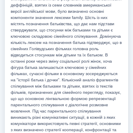
деффініцій, взятих із семи словників американської
версії англійської мови, було визначено основні
компоненти значення лексеми family. Шість із них
містять позначення батьківства, що дає нам підстави
стверджувати, що стосунки між батьками та дітьми є
ключовою складовою сімейного спілкування. Домінуюча
кількість лексем на позначення батька підтверджує, що в
сімейних Голівудських фільмах головна роль
відводиться стосункам між дітьми та їх батьком. В
останні роки через зміну соціальної ролі жінок, хоча
фігура батька залишається ключовою у сімейних
фільмах, сучасні фільми в основному зосереджуються
на "історії батька і дочки". Кількісний аналіз фрагментів
спілкування між батьками та дітьми, взятих із текстів
фільмів, призначених для сімейного перегляду, показує,
що що основною лінгвальною формою репрезентації
парентального спілкування є діалогічне розмовне
мовлення. Під час парентального спілкування
виникають різні комунікативні ситуації, в кожній з яких
комунікатори використовують певні стратегії, основними
з яких визначено стратегії кооперації, конфронтації та