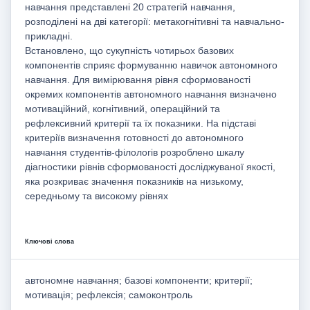
навчання представлені 20 стратегій навчання,
розподілені на дві категорії: метакогнітивні та навчально-
прикладні.
Встановлено, що сукупність чотирьох базових
компонентів сприяє формуванню навичок автономного
навчання. Для вимірювання рівня сформованості
окремих компонентів автономного навчання визначено
мотиваційний, когнітивний, операційний та
рефлексивний критерії та їх показники. На підставі
критеріїв визначення готовності до автономного
навчання студентів-філологів розроблено шкалу
діагностики рівнів сформованості досліджуваної якості,
яка розкриває значення показників на низькому,
середньому та високому рівнях
Ключові слова
автономне навчання; базові компоненти; критерії;
мотивація; рефлекcія; самоконтроль