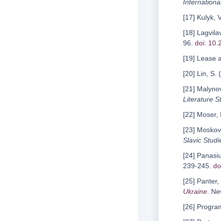
Internationa
[17] Kulyk, 
[18] Lagvil
96.
doi: 10.
[19] Lease 
[20] Lin, S.
[21] Malyno
Literature S
[22] Moser,
[23] Moskov
Slavic Studi
[24] Panasiu
239-245.
do
[25] Panter,
Ukraine
. Ne
[26] Program