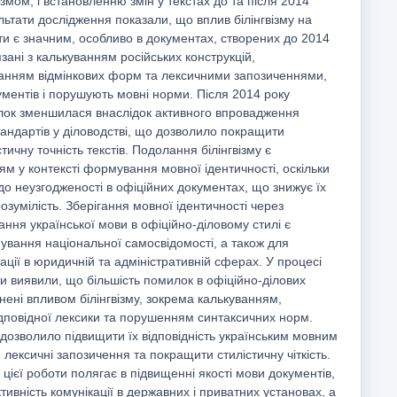
ізмом, і встановленню змін у текстах до та після 2014
льтати дослідження показали, що вплив білінгвізму на
сти є значним, особливо в документах, створених до 2014
язані з калькуванням російських конструкцій,
нням відмінкових форм та лексичними запозиченнями,
ументів і порушують мовні норми. Після 2014 року
милок зменшилася внаслідок активного впровадження
андартів у діловодстві, що дозволило покращити
тичну точність текстів. Подолання білінгвізму є
м у контексті формування мовної ідентичності, оскільки
до неузгодженості в офіційних документах, що знижує їх
озумілість. Зберігання мовної ідентичності через
ння української мови в офіційно-діловому стилі є
вання національної самосвідомості, а також для
ції в юридичній та адміністративній сферах. У процесі
ти виявили, що більшість помилок в офіційно-ділових
нені впливом білінгвізму, зокрема калькуванням,
дповідної лексики та порушенням синтаксичних норм.
 дозволило підвищити їх відповідність українським мовним
 лексичні запозичення та покращити стилістичну чіткість.
цієї роботи полягає в підвищенні якості мови документів,
ивність комунікації в державних і приватних установах, а