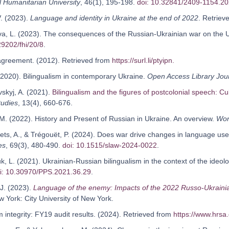
l Humanitarian University
, 46(1), 195-198.
doi: 10.32841/2409-1154.20
V. (2023).
Language and identity in Ukraine at the end of 2022
. Retriev
ava, L. (2023). The consequences of the Russian-Ukrainian war on the 
29202/fhi/20/8
.
agreement. (2012). Retrieved from
https://surl.li/ptyipn.
 (2020). Bilingualism in contemporary Ukraine.
Open Access Library Jou
vskyj, A. (2021).
Bilingualism and the figures of postcolonial speech: Cu
tudies
, 13(4), 660-676.
 M. (2022). History and Present of Russian in Ukraine. An overview.
Wor
ets, A., & Trégouët, P. (2024). Does war drive changes in language use
es
, 69(3), 480-490.
doi: 10.1515/slaw-2024-0022
.
k, L. (2021). Ukrainian-Russian bilingualism in the context of the ideo
i: 10.30970/PPS.2021.36.29
.
 J. (2023).
Language of the enemy: Impacts of the 2022 Russo-Ukrainian 
w York: City University of New York.
 integrity: FY19 audit results. (2024). Retrieved from
https://www.hrsa.