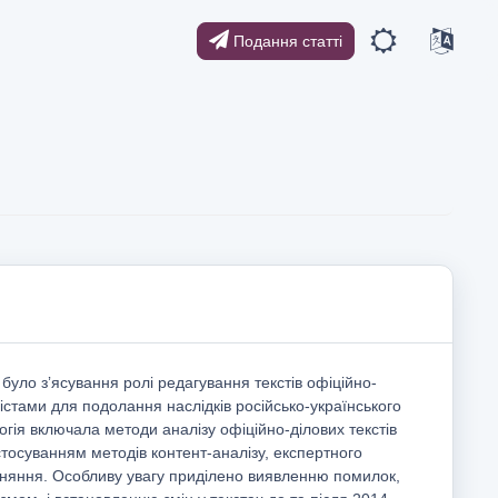
Подання статті
уло зʼясування ролі редагування текстів офіційно-
вістами для подолання наслідків російсько-українського
логія включала методи аналізу офіційно-ділових текстів
астосуванням методів контент-аналізу, експертного
вняння. Особливу увагу приділено виявленню помилок,