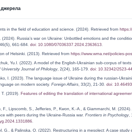
 джерела
ts in the field of education and science. (2024). Retrieved from
https:/
. (2024). Russia’s war on Ukraine: Unbottled emotions and the conditio
46(5), 661-684.
doi: 10.1080/07036337.2024.2363613
.
ion of Helsinki. (2013). Retrieved from
https://www.wma.net/policies-pos
huk, Yu.I. (2022). A model of the English-Ukrainian sub-corpus of tex
 University Journal of Philology
, 2(24), 165-179.
doi: 10.32342/2523-4
ko, I. (2023). The language issue of Ukraine during the russian-Ukraini
anguage on modern society.
Foreign Affairs
, 33(2), 21-30.
doi: 10.4649
, T. (2019).
Features of editing the translation of international agreeme
, F., Lipscomb, S., Jefferies, P., Kwon, K.-A., & Giammarchi, M. (2024
ence with peers during the Ukraine-Russia war.
Frontiers in Psychology
,
syg.2024.1331886
.
l, G., & Palinska, O. (2022). Restructuring in a mesolect: A case study on 