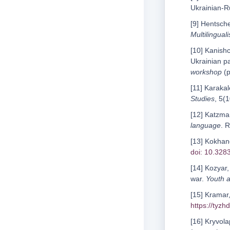
Ukrainian-R
[9] Hentsche
Multilingual
[10] Kanishc
Ukrainian p
workshop
(
[11] Karaka
Studies
, 5(
[12] Katzma
language
. 
[13] Kokhano
doi: 10.32
[14] Kozyar,
war.
Youth 
[15] Kramar
https://tyz
[16] Kryvola