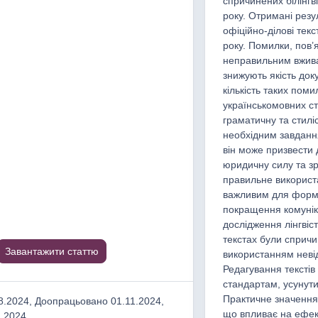
спричинених білінгв
року. Отримані резу
офіційно-ділові тек
року. Помилки, пов’
неправильним вжива
знижують якість док
кількість таких по
українськомовних ст
граматичну та стиліс
необхідним завдання
він може призвести 
юридичну силу та зр
правильне використа
важливим для форму
покращення комуніка
дослідження лінгвіс
текстах були спричи
Завантажити статтю
використанням неві
Редагування текстів
стандартам, усунути
Практичне значення 
.2024, Доопрацьовано 01.11.2024,
що впливає на ефект
1.2024