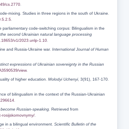
649/cs.2770
.
ode-mixing. Studies in three regions in the south of Ukraine.
.5.2.5
.
 parliamentary code-switching corpus: Bilingualism in the
 the second Ukrainian natural language processing
0.18653/v1/2023.unlp-1.10
.
raine and Russia-Ukraine war.
International Journal of Human
stinct expressions of Ukrainian sovereignty in the Russian
%3A3590539/view
.
uality of higher education.
Molodyi Uchenyi,
3(91), 167-170.
nce of bilingualism in the context of the Russian-Ukrainian
.296614
.
ens become Russian-speaking
. Retrieved from
ut-rosijskomovnymy/
.
age in a bilingual environment.
Scientific Bulletin of the