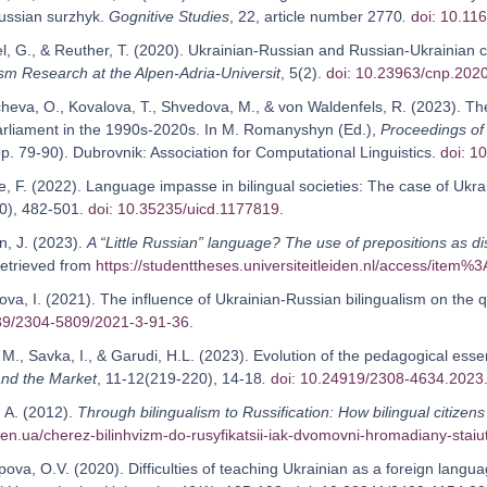
ussian surzhyk.
Gognitive Studies
, 22, article number 2770
.
doi: 10.11
l, G., & Reuther, T. (2020). Ukrainian-Russian and Russian-Ukrainian c
ism Research at the Alpen-Adria-Universit
, 5(2).
doi: 10.23963/cnp.2020
heva, O., Kovalova, T., Shvedova, M., & von Waldenfels, R. (2023). The
arliament in the 1990s-2020s. In M. Romanyshyn (Ed.),
Proceedings of
pp. 79-90). Dubrovnik: Association for Computational Linguistics.
doi: 1
le, F. (2022). Language impasse in bilingual societies: The case of Uk
10), 482-501.
doi: 10.35235/uicd.1177819
.
n, J. (2023).
A “Little Russian” language? The use of prepositions as di
Retrieved from
https://studenttheses.universiteitleiden.nl/access/item
va, I. (2021). The influence of Ukrainian-Russian bilingualism on the q
839/2304-5809/2021-3-91-36
.
 M., Savka, I., & Garudi, H.L. (2023). Evolution of the pedagogical esse
and the Market
, 11-12(219-220), 14-18
.
doi: 10.24919/2308-4634.2023
, A. (2012).
Through bilingualism to Russification: How bilingual citiz
hden.ua/cherez-bilinhvizm-do-rusyfikatsii-iak-dvomovni-hromadiany-stai
pova, O.V. (2020). Difficulties of teaching Ukrainian as a foreign langu