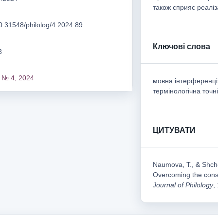
також сприяє реаліз
10.31548/philolog/4.2024.89
Ключові слова
3
 № 4, 2024
мовна інтерференція
термінологічна точн
ЦИТУВАТИ
Naumova, T., & Shchep
Overcoming the cons
Journal of Philology
,