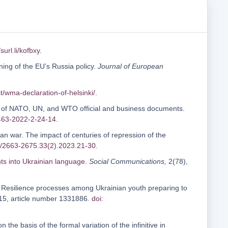
/surl.li/kofbxy
.
ning of the EU’s Russia policy.
Journal of European
t/wma-declaration-of-helsinki/
.
ts of NATO, UN, and WTO official and business documents.
463-2022-2-24-14
.
an war. The impact of centuries of repression of the
3/2663-2675.33(2).2023.21-30
.
nts into Ukrainian language
.
Social Communications,
2(78),
). Resilience processes among Ukrainian youth preparing to
 15, article number 1331886
.
doi:
the basis of the formal variation of the infinitive in