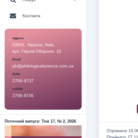
Контакти
Адреса
03041, Україна, Київ,
вул. Героїв Оборони, 15
Email
ph@philologicalscience.com.ua
ISSN
2706-9737
e-ISSN
2706-9745
Поточний випуск: Том 17, № 2, 2026
Отримано 15.08
Прийнято 27.1