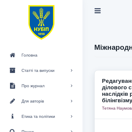
Міжнародн
Головна
Статті та випуски
Редагуванн
Про журнал
ділового 
наслідків 
білінгвізм
Для авторів
Тетяна Наумов
Етика та політики
Пошук