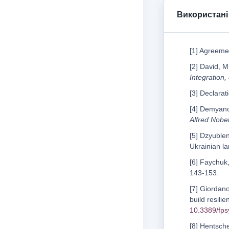
Використані
[1] Agreemen
[2] David, M
Integration,
[3] Declarat
[4] Demyanc
Alfred Nobel
[5] Dzyublen
Ukrainian l
[6] Faychuk
143-153.
[7] Giordano
build resili
10.3389/fp
[8] Hentsche