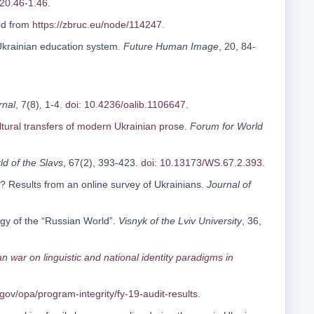
20.46-1.46
.
ed from
https://zbruc.eu/node/114247
.
Ukrainian education system.
Future Human Image
, 20, 84-
rnal
, 7(8)
,
1-4.
doi: 10.4236/oalib.1106647
.
ltural transfers of modern Ukrainian prose
.
Forum for World
ld of the Slavs
, 67(2), 393-423.
doi: 10.13173/WS.67.2.393
.
? Results from an online survey of Ukrainians.
Journal of
logy of the “Russian World”.
Visnyk of the Lviv University
, 36,
war on linguistic and national identity paradigms in
gov/opa/program-integrity/fy-19-audit-results
.