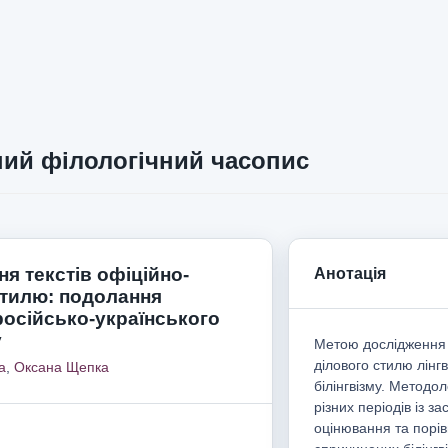
ий філологічний часопис
я текстів офіційно-
Анотація
стилю: подолання
російсько-українського
у
Метою дослідження б
ділового стилю лінг
а
,
Оксана Щепка
білінгвізму. Методо
різних періодів із з
оцінювання та порі