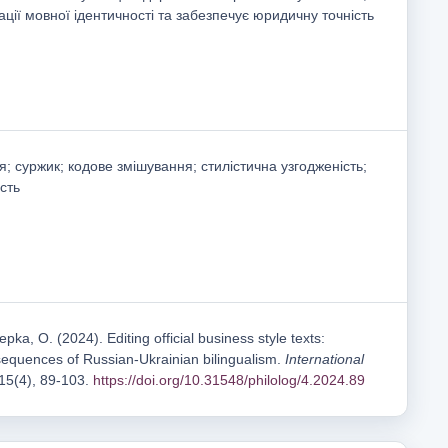
ації мовної ідентичності та забезпечує юридичну точність
; суржик; кодове змішування; стилістична узгодженість;
ість
ka, O. (2024). Editing official business style texts:
equences of Russian-Ukrainian bilingualism.
International
 15(4), 89-103.
https://doi.org/10.31548/philolog/4.2024.89