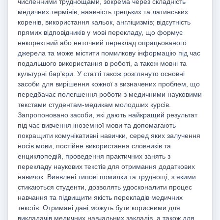
численними труднощами, зокрема через складність
медичних термінів; наявність грецьких та латинських
коренів, використання кальок, англіцизмів; відсутність
прямих відповідників у мові перекладу, що формує
некоректний або неточний переклад опрацьованого
джерела та може містити помилкову інформацію під час
подальшого використання в роботі, а також мовні та
культурні бар'єри. У статті також розглянуто основні
засоби для вирішення кожної з визначених проблем, що
передбачає полегшення роботи з медичними науковими
текстами студентам-медикам молодших курсів.
Запропоновано засоби, які дають найкращий результат
під час вивчення іноземної мови та допомагають
покращити комунікативні навички, серед яких залучення
носів мови, постійне використання словників та
енциклопедій, проведення практичних занять з
перекладу наукових текстів для отримання додаткових
навичок. Виявлені типові помилки та труднощі, з якими
стикаються студенти, дозволять удосконалити процес
навчання та підвищити якість перекладів медичних
текстів. Отримані дані можуть бути корисними для
викладачів медичних навчальних закладів, а також для