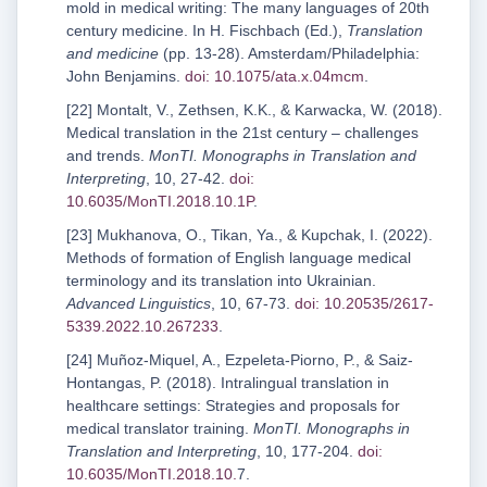
mold in medical writing: The many languages of 20th
century medicine. In H. Fischbach (Ed.),
Translation
and medicine
(pp. 13-28). Amsterdam/Philadelphia:
John Benjamins.
doi: 10.1075/ata.x.04mcm
.
[22] Montalt, V., Zethsen, K.K., & Karwacka, W. (2018).
Medical translation in the 21st century – challenges
and trends.
MonTI. Monographs in Translation and
Interpreting
, 10, 27-42.
doi:
10.6035/MonTI.2018.10.1P
.
[23] Mukhanova, O., Tikan, Ya., & Kupchak, I. (2022).
Methods of formation of English language medical
terminology and its translation into Ukrainian.
Advanced Linguistics
, 10, 67-73.
doi: 10.20535/2617-
5339.2022.10.267233
.
[24] Muñoz-Miquel, A., Ezpeleta-Piorno, P., & Saiz-
Hontangas, P. (2018). Intralingual translation in
healthcare settings: Strategies and proposals for
medical translator training.
MonTI. Monographs in
Translation and Interpreting
, 10, 177-204.
doi:
10.6035/MonTI.2018.10.
7.