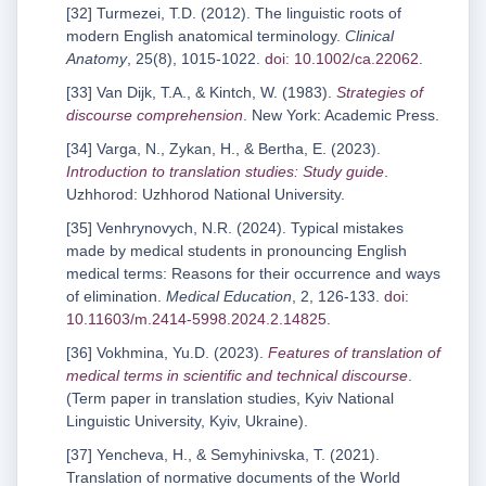
[32] Turmezei, T.D. (2012). The linguistic roots of
modern English anatomical terminology.
Clinical
Anatomy
, 25(8), 1015-1022.
doi: 10.1002/ca.22062
.
[33] Van Dijk, T.A., & Kintch, W. (1983).
Strategies of
discourse comprehension
. New York: Academic Press.
[34] Varga, N., Zykan, H., & Bertha, E. (2023).
Introduction to translation studies: Study guide
.
Uzhhorod: Uzhhorod National University.
[35] Venhrynovych, N.R. (2024). Typical mistakes
made by medical students in pronouncing English
medical terms: Reasons for their occurrence and ways
of elimination.
Medical Education
, 2, 126-133.
doi:
10.11603/m.2414-5998.2024.2.14825
.
[36] Vokhmina, Yu.D. (2023).
Features of translation of
medical terms in scientific and technical discourse
.
(Term paper in translation studies, Kyiv National
Linguistic University, Kyiv, Ukraine).
[37] Yencheva, H., & Semyhinivska, T. (2021).
Translation of normative documents of the World