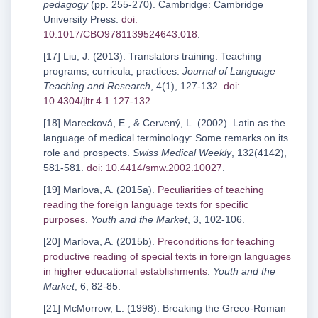
pedagogy
(pp. 255-270). Cambridge: Cambridge
University Press.
doi:
10.1017/CBO9781139524643.018
.
[17] Liu, J. (2013). Translators training: Teaching
programs, curricula, practices.
Journal of Language
Teaching and Research
, 4(1), 127-132.
doi:
10.4304/jltr.4.1.127-132
.
[18] Marecková, E., & Cervený, L. (2002). Latin as the
language of medical terminology: Some remarks on its
role and prospects.
Swiss Medical Weekly
, 132(4142),
581-581.
doi: 10.4414/smw.2002.10027
.
[19] Marlova, A. (2015a).
Peculiarities of teaching
reading the foreign language texts for specific
purposes
.
Youth and the Market
, 3, 102-106.
[20] Marlova, A. (2015b).
Preconditions for teaching
productive reading of special texts in foreign languages
in higher educational establishments
.
Youth and the
Market
, 6, 82-85.
[21] McMorrow, L. (1998). Breaking the Greco-Roman