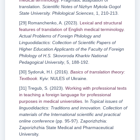
medical terminology
. Pragmatic adaptation of
translation.
Scientific Notes of Nizhyn Mykola Gogol
State University. Philological Sciences
, 1, 210-213.
[29] Romanchenko, A. (2023).
Lexical and structural
features of translation of English medical terminology
.
Actual Problems of Foreign Philology and
Linguodidactics: Collection of Scientific Papers of
Higher Education Applicants of the Faculty of Foreign
Philology of H.S. Skovoroda Kharkiv National
Pedagogical University
, 5, 188-192.
[30] Sydoruk, H.I. (2016).
Basics of translation theory:
Textbook
. Kyiv: NULES of Ukraine.
[31] Tregub, S. (2023).
Working with professional texts
in teaching a foreign language for professional
purposes in medical universities
. In
Topical issues of
linguodidactics: Traditions and innovation. Collection of
materials of the International scientific and practical
online conference
(pp. 95-97). Zaporizhzhia:
Zaporizhzhia State Medical and Pharmaceutical
University.