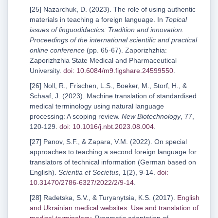
[25] Nazarchuk, D. (2023). The role of using authentic
materials in teaching a foreign language. In
Topical
issues of linguodidactics: Tradition and innovation.
Proceedings of the international scientific and practical
online conference
(pp. 65-67). Zaporizhzhia:
Zaporizhzhia State Medical and Pharmaceutical
University.
doi: 10.6084/m9.figshare.24599550
.
[26] Noll, R., Frischen, L.S., Boeker, M., Storf, H., &
Schaaf, J. (2023). Machine translation of standardised
medical terminology using natural language
processing: A scoping review.
New Biotechnology
, 77,
120-129.
doi: 10.1016/j.nbt.2023.08.004.
[27] Panov, S.F., & Zapara, V.M. (2022). On special
approaches to teaching a second foreign language for
translators of technical information (German based on
English).
Scientia et Societus
, 1(2), 9-14.
doi:
10.31470/2786-6327/2022/2/9-14
.
[28] Radetska, S.V., & Turyanytsia, K.S. (2017).
English
and Ukrainian medical websites: Use and translation of