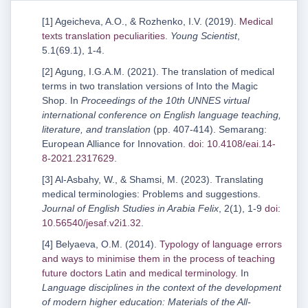
[1] Ageicheva, A.O., & Rozhenko, I.V. (2019).
Medical
texts translation peculiarities
.
Young Scientist
,
5.1(69.1), 1-4.
[2] Agung, I.G.A.M. (2021). The translation of medical
terms in two translation versions of Into the Magic
Shop. In
Proceedings of the 10
th
UNNES virtual
international conference on English language teaching,
literature, and translation
(pp. 407-414). Semarang:
European Alliance for Innovation.
doi: 10.4108/eai.14-
8-2021.2317629
.
[3] Al-Asbahy, W., & Shamsi, M. (2023). Translating
medical terminologies: Problems and suggestions.
Journal of English Studies in Arabia Felix
, 2(1), 1-9
doi:
10.56540/jesaf.v2i1.32
.
[4] Belyaeva, O.M. (2014).
Typology of language errors
and ways to minimise them in the process of teaching
future doctors Latin and medical terminology
. In
Language disciplines in the context of the development
of modern higher education: Materials of the All-