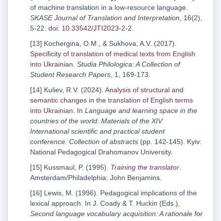
of machine translation in a low-resource language.
SKASE Journal of Translation and Interpretation
, 16(2),
5-22.
doi: 10.33542/JTI2023-2-2
.
[13] Kochergina, O.M., & Sukhova, A.V. (2017).
Specificity of translation of medical texts from English
into Ukrainia
n.
Studia Philologica: A Collection of
Student Research Papers
, 1, 169-173.
[14] Kuliev, R.V. (2024).
Analysis of structural and
semantic changes in the translation of English terms
into Ukrainian
. In
Language and learning space in the
countries of the world: Materials of the XIV
International scientific and practical student
conference. Collection of abstracts
(pp. 142-145). Kyiv:
National Pedagogical Drahomanov University.
[15] Kussmaul, P. (1995).
Training the translator
.
Amsterdam/Philadelphia: John Benjamins.
[16] Lewis, M. (1996). Pedagogical implications of the
lexical approach. In J. Coady & T. Huckin (Eds.),
Second language vocabulary acquisition: A rationale for