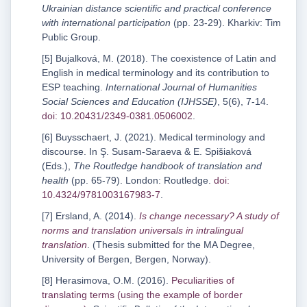
Ukrainian distance scientific and practical conference
with international participation
(pp. 23-29). Kharkiv: Tim
Public Group.
[5] Bujalková, M. (2018). The coexistence of Latin and
English in medical terminology and its contribution to
ESP teaching.
International Journal of Humanities
Social Sciences and Education (IJHSSE)
, 5(6), 7-14.
doi: 10.20431/2349-0381.0506002
.
[6] Buysschaert, J. (2021). Medical terminology and
discourse. In Ş. Susam-Saraeva & E. Spišiaková
(Eds.),
The Routledge handbook of translation and
health
(pp. 65-79). London: Routledge.
doi:
10.4324/9781003167983-7
.
[7] Ersland, A. (2014).
Is change necessary? A study of
norms and translation universals in intralingual
translation
. (Thesis submitted for the MA Degree,
University of Bergen, Bergen, Norway).
[8] Herasimova, O.M. (2016).
Peculiarities of
translating terms (using the example of border