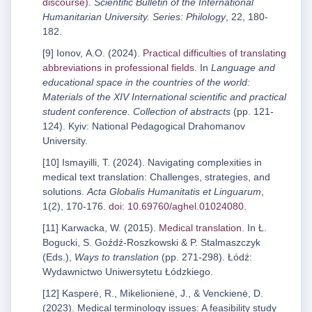
discourse)
.
Scientific Bulletin of the International
Humanitarian University. Series: Philology
, 22, 180-
182.
[9] Ionov, А.О. (2024).
Practical difficulties of translating
abbreviations in professional fields
. In
Language and
educational space in the countries of the world:
Materials of the XIV International scientific and practical
student conference. Collection of abstracts
(pp. 121-
124). Kyiv: National Pedagogical Drahomanov
University.
[10] Ismayilli, T. (2024). Navigating complexities in
medical text translation: Challenges, strategies, and
solutions.
Acta Globalis Humanitatis et Linguarum
,
1(2), 170-176.
doi: 10.69760/aghel.01024080
.
[11] Karwacka, W. (2015).
Medical translation
. In Ł.
Bogucki, S. Goźdź-Roszkowski & P. Stalmaszczyk
(Eds.),
Ways to translation
(pp. 271-298). Łódź:
Wydawnictwo Uniwersytetu Łódzkiego.
[12] Kasperė, R., Mikelionienė, J., & Venckienė, D.
(2023). Medical terminology issues: A feasibility study