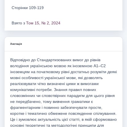
Сторінки 109-119
Взято з
Том 15, № 2, 2024
Анотація
Відповідно до Стандартизованих вимог до рівнів
володіння українською мовою як іноземною А1–С2
іноземцям на початковому рівні достатньо розуміти деякі
мовні особливості української мови, які дозволять
реалізовувати чітко визначені цими ж вимогами
комунікативні потреби. Знання правил повних
словозмінних чи словотвірних парадигм для цього рівня
не передбачено, тому вивчення граматики є
фрагментарним і повинно забезпечувати просте,
коротке і тематично обмежене повсякденне спілкування.
Це і зумовлює актуальність цієї статті, в якій сформовано
основні теоретичні та методологічні принципи для