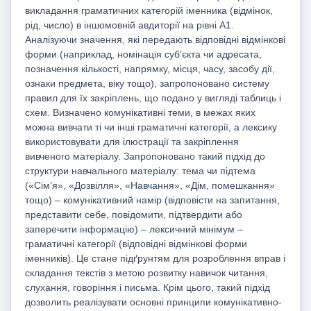
викладання граматичних категорій іменника (відмінок,
рід, число) в іншомовній авдиторії на рівні А1.
Аналізуючи значення, які передають відповідні відмінкові
форми (наприклад, номінація суб’єкта чи адресата,
позначення кількості, напрямку, місця, часу, засобу дії,
ознаки предмета, віку тощо), запропоновано систему
правил для їх закріплень, що подано у вигляді таблиць і
схем. Визначено комунікативні теми, в межах яких
можна вивчати ті чи інші граматичні категорії, а лексику
використовувати для ілюстрації та закріплення
вивченого матеріалу. Запропоновано такий підхід до
структури навчального матеріалу: тема чи підтема
(«Сім’я», «Дозвілля», «Навчання», «Дім, помешкання»
тощо) – комунікативний намір (відповісти на запитання,
представити себе, повідомити, підтвердити або
заперечити інформацію) – лексичний мінімум –
граматичні категорії (відповідні відмінкові форми
іменників). Це стане підґрунтям для розроблення вправ і
складання текстів з метою розвитку навичок читання,
слухання, говоріння і письма. Крім цього, такий підхід
дозволить реалізувати основні принципи комунікативно-