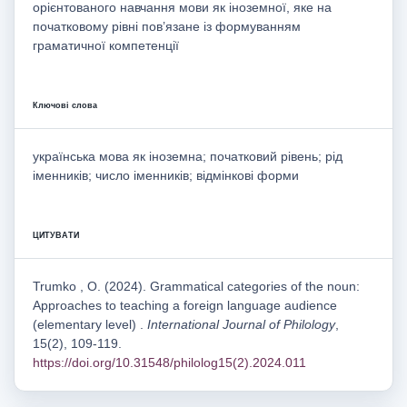
орієнтованого навчання мови як іноземної, яке на
початковому рівні пов’язане із формуванням
граматичної компетенції
Ключові слова
українська мова як іноземна; початковий рівень; рід
іменників; число іменників; відмінкові форми
ЦИТУВАТИ
Trumko , O. (2024). Grammatical categories of the noun:
Approaches to teaching a foreign language audience
(elementary level) .
International Journal of Philology
,
15(2), 109-119.
https://doi.org/10.31548/philolog15(2).2024.011